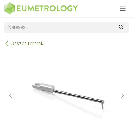
Kihagyás és továbblépés a tartalomhoz
Összes termék