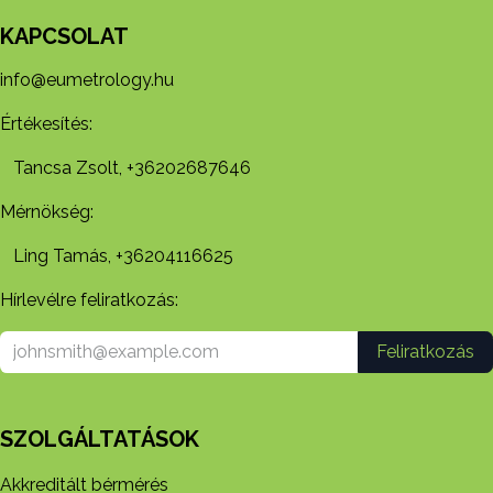
KAPCSOLAT
info@eumetrology.hu
Értékesítés:
Tancsa Zsolt, +36202687646
Mérnökség:
Ling Tamás, +36204116625
Hírlevélre feliratkozás:
Feliratkozás
SZOLGÁLTATÁSOK
Akkreditált bérmérés