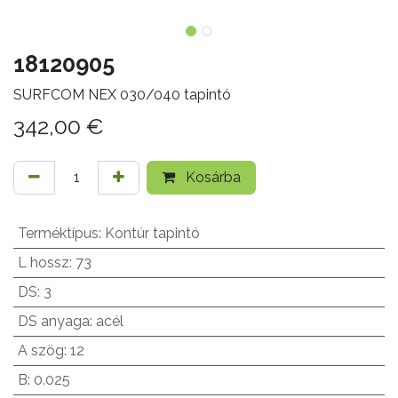
18120905
SURFCOM NEX 030/040 tapintó
342,00
€
Kosárba
Terméktípus
:
Kontúr tapintó
L hossz
:
73
DS
:
3
DS anyaga
:
acél
A szög
:
12
B
:
0.025