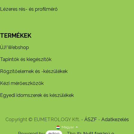
Lézeres rés- és profilmérő
TERMÉKEK
ÚJ! Webshop
Tapintók és kiegészítők
Rögzítőelemek és -készül​ékek
Kézi mérőeszközök
Egyedi idomszerek és készülékek
Copyright © EUMETROLOGY Kft. -
ÁSZF
-
Adatkezelés
Magyar
Powered by
- The #1
Nyílt forrású e-