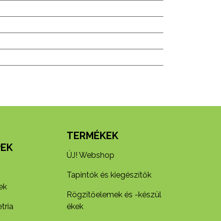
N
TERMÉKEK
EK
ÚJ! Webshop
Tapintók és kiegészítők
ek
Rögzítőelemek és -készül​
tria
ékek