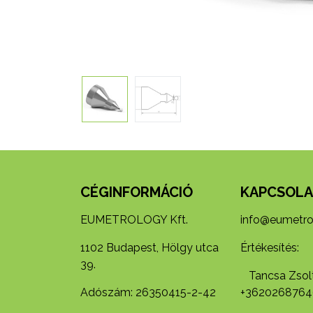
CÉGINFORMÁCIÓ
KAPCSOLA
EUMETROLOGY Kft.
info@eumetro
1102 Budapest, Hölgy utca
Értékesítés:
39.
Tancsa Zsolt
Adószám: 26350415-2-42
+3620268764