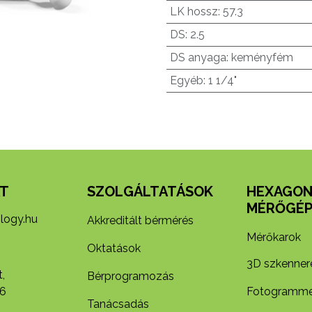
LK hossz
:
57.3
DS
:
2.5
DS anyaga
:
keményfém
Egyéb
:
1 1/4"
T
SZOLGÁLTATÁSOK
HEXAGO
MÉRŐGÉP
logy.hu
Akkreditált bérmérés
Mérőkarok
Oktatások
3D szkenner
,
Bérprogramozás
6
Fotogramme
Tanácsadás