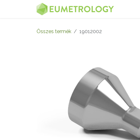
Kihagyás és továbblépés a tartalomhoz
MENÜ
Összes termék
19012002