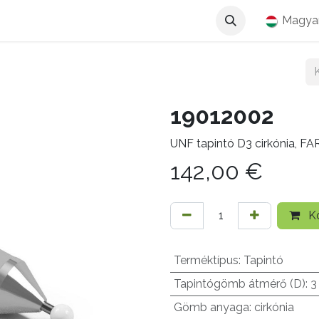
Magya
19012002
UNF tapintó D3 cirkónia, F
142,00
€
Ko
Terméktípus
:
Tapintó
Tapintógömb átmérő (D)
:
3
Gömb anyaga
:
cirkónia