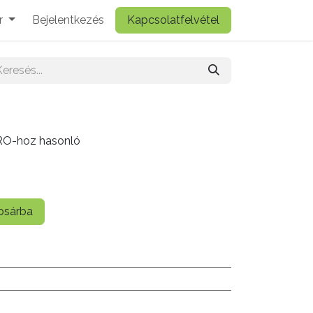
r
Bejelentkezés
Kapcsolatfelvétel
ARO-hoz hasonló
sárba