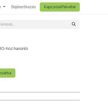
r
Bejelentkezés
Kapcsolatfelvétel
ARO-hoz hasonló
sárba