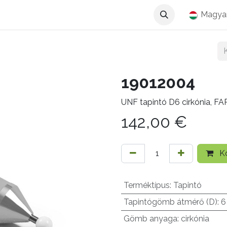
Magya
19012004
UNF tapintó D6 cirkónia, F
142,00
€
Ko
Terméktípus
:
Tapintó
Tapintógömb átmérő (D)
:
6
Gömb anyaga
:
cirkónia