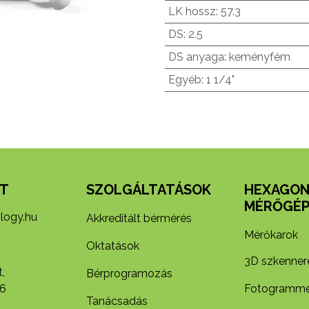
LK hossz
:
57.3
DS
:
2.5
DS anyaga
:
keményfém
Egyéb
:
1 1/4"
T
SZOLGÁLTATÁSOK
HEXAGO
MÉRŐGÉP
logy.hu
Akkreditált bérmérés
Mérőkarok
Oktatások
3D szkenner
,
Bérprogramozás
6
Fotogramme
Tanácsadás