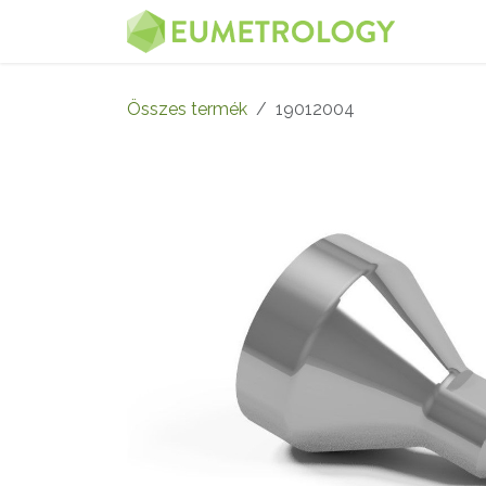
Kihagyás és továbblépés a tartalomhoz
MENÜ
Összes termék
19012004