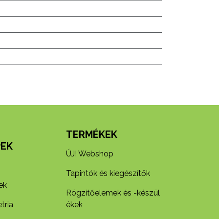
N
TERMÉKEK
EK
ÚJ! Webshop
Tapintók és kiegészítők
ek
Rögzítőelemek és -készül​
tria
ékek