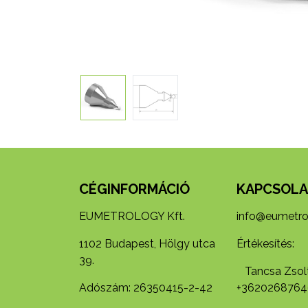
CÉGINFORMÁCIÓ
KAPCSOLA
EUMETROLOGY Kft.
info@eumetro
1102 Budapest, Hölgy utca
Értékesítés:
39.
Tancsa Zsolt
Adószám: 26350415-2-42
+3620268764