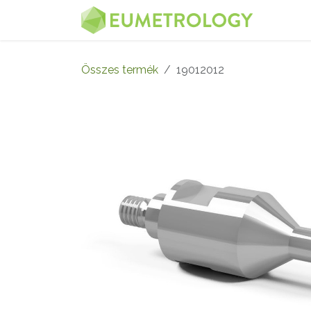
Kihagyás és továbblépés a tartalomhoz
MENÜ
Összes termék
19012012