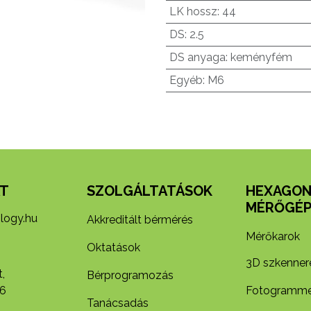
LK hossz
:
44
DS
:
2.5
DS anyaga
:
keményfém
Egyéb
:
M6
T
SZOLGÁLTATÁSOK
HEXAGO
MÉRŐGÉP
logy.hu
Akkreditált bérmérés
Mérőkarok
Oktatások
3D szkenner
,
Bérprogramozás
6
Fotogramme
Tanácsadás