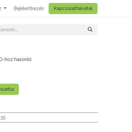
r
Bejelentkezés
Kapcsolatfelvétel
RO-hoz hasonló
sárba
.35