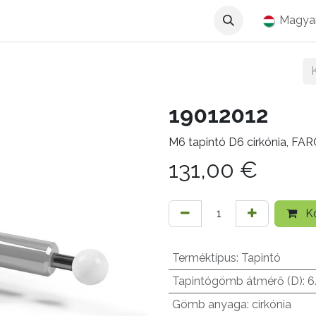
Magya
19012012
M6 tapintó D6 cirkónia, FA
131,00
€
Ko
Terméktípus
:
Tapintó
Tapintógömb átmérő (D)
:
6
Gömb anyaga
:
cirkónia