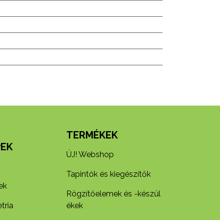
N
TERMÉKEK
EK
ÚJ! Webshop
Tapintók és kiegészítők
ek
Rögzítőelemek és -készül​
tria
ékek