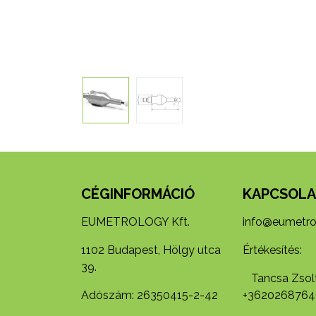
CÉGINFORMÁCIÓ
KAPCSOLA
EUMETROLOGY Kft.
info@eumetro
1102 Budapest, Hölgy utca
Értékesítés:
39.
Tancsa Zsolt
Adószám: 26350415-2-42
+3620268764