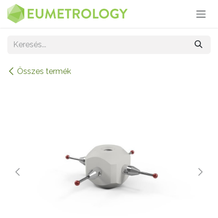
Kihagyás és továbblépés a tartalomhoz
Összes termék