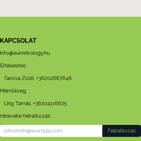
KAPCSOLAT
info@eumetrology.hu
Értékesítés:
Tancsa Zsolt, +36202687646
Mérnökség:
Ling Tamás, +36204116625
Hírlevélre feliratkozás:
Feliratkozás