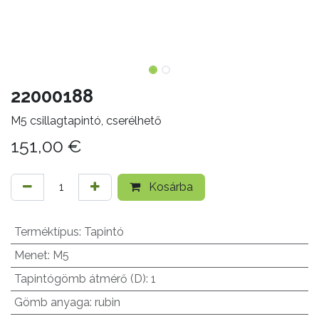
22000188
M5 csillagtapintó, cserélhető
151,00
€
Kosárba
Terméktípus
:
Tapintó
Menet
:
M5
Tapintógömb átmérő (D)
:
1
Gömb anyaga
:
rubin