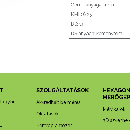
Gömb anyaga
:
rubin
KML
:
6.25
DS
:
1.5
DS anyaga
:
keményfém
T
SZOLGÁLTATÁSOK
HEXAGO
MÉRŐGÉP
logy.hu
Akkreditált bérmérés
Mérőkarok
Oktatások
3D szkenner
,
Bérprogramozás