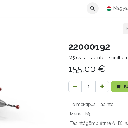
Magya
22000192
M5 csillagtapintó, cserélhet
155,00
€
Ko
Terméktípus
:
Tapintó
Menet
:
M5
Tapintógömb átmérő (D)
:
3