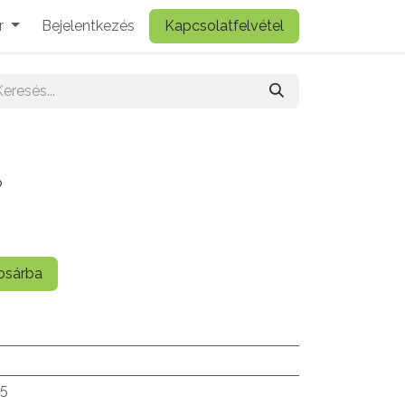
r
Bejelentkezés
Kapcsolatfelvétel
ő
sárba
.5