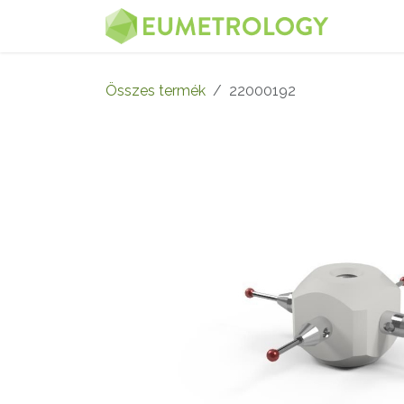
Kihagyás és továbblépés a tartalomhoz
MENÜ
Összes termék
22000192