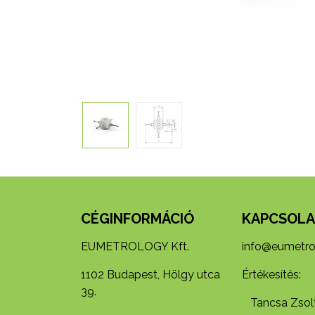
CÉGINFORMÁCIÓ
KAPCSOLA
EUMETROLOGY Kft.
info@eumetro
1102 Budapest, Hölgy utca
Értékesítés:
39.
Tancsa Zsolt