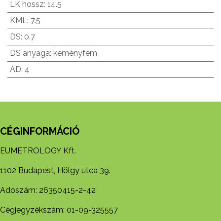
LK hossz
:
14.5
KML
:
7.5
DS
:
0.7
DS anyaga
:
keményfém
AD
:
4
CÉGINFORMÁCIÓ
EUMETROLOGY Kft.
1102 Budapest, Hölgy utca 39.
Adószám: 26350415-2-42
Cégjegyzékszám: 01-09-325557