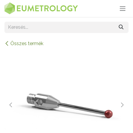
Kihagyás és továbblépés a tartalomhoz
Összes termék