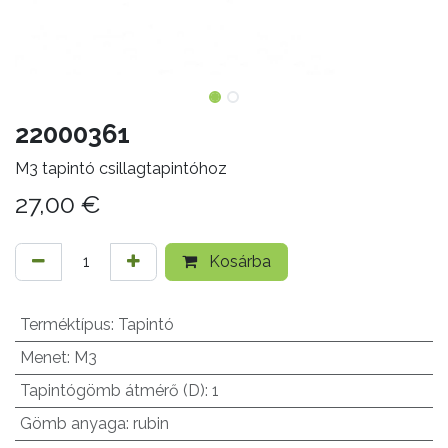
22000361
M3 tapintó csillagtapintóhoz
27,00
€
Kosárba
Terméktípus
:
Tapintó
Menet
:
M3
Tapintógömb átmérő (D)
:
1
Gömb anyaga
:
rubin