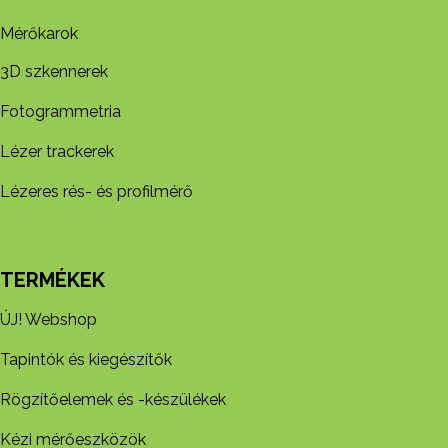
Mérőkarok
3D szkennerek
Fotogrammetria
Lézer trackerek
Lézeres rés- és profilmérő
TERMÉKEK
ÚJ! Webshop
Tapintók és kiegészítők
Rögzítőelemek és -készül​ékek
Kézi mérőeszközök