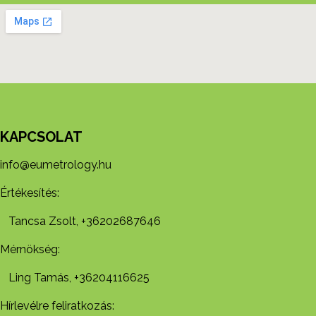
KAPCSOLAT
info@eumetrology.hu
Értékesítés:
Tancsa Zsolt, +36202687646
Mérnökség:
Ling Tamás, +36204116625
Hírlevélre feliratkozás: