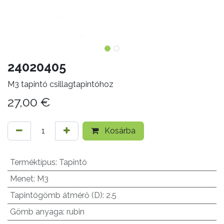
24020405
M3 tapintó csillagtapintóhoz
27,00
€
Kosárba
Terméktípus
:
Tapintó
Menet
:
M3
Tapintógömb átmérő (D)
:
2.5
Gömb anyaga
:
rubin