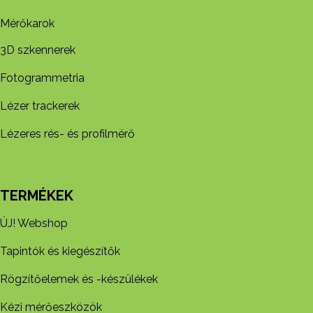
Mérőkarok
3D szkennerek
Fotogrammetria
Lézer trackerek
Lézeres rés- és profilmérő
TERMÉKEK
ÚJ! Webshop
Tapintók és kiegészítők
Rögzítőelemek és -készül​ékek
Kézi mérőeszközök