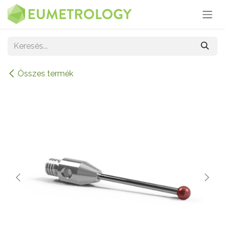
Kihagyás és továbblépés a tartalomhoz
Összes termék