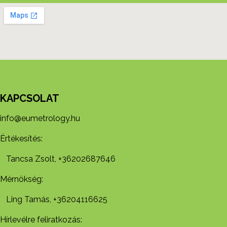
KAPCSOLAT
info@eumetrology.hu
Értékesítés:
Tancsa Zsolt, +36202687646
Mérnökség:
Ling Tamás, +36204116625
Hírlevélre feliratkozás: