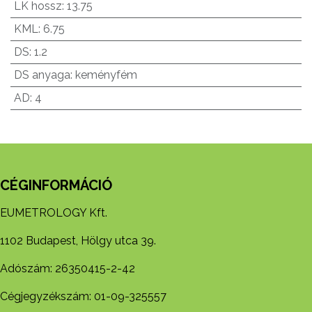
LK hossz
:
13.75
KML
:
6.75
DS
:
1.2
DS anyaga
:
keményfém
AD
:
4
CÉGINFORMÁCIÓ
EUMETROLOGY Kft.
1102 Budapest, Hölgy utca 39.
Adószám: 26350415-2-42
Cégjegyzékszám: 01-09-325557