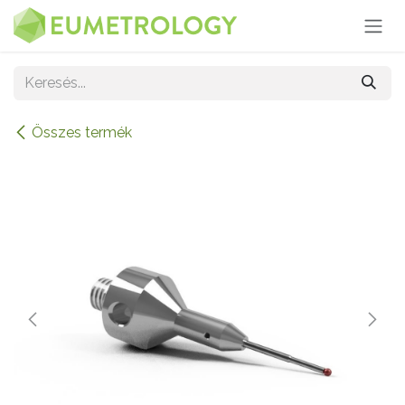
Kihagyás és továbblépés a tartalomhoz
Összes termék