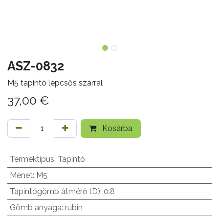
ASZ-0832
M5 tapintó lépcsős szárral
37,00
€
Kosárba
Terméktípus
:
Tapintó
Menet
:
M5
Tapintógömb átmérő (D)
:
0.8
Gömb anyaga
:
rubin