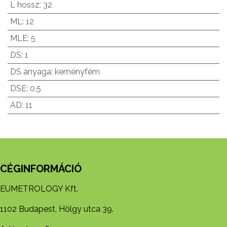
L hossz
:
32
ML
:
12
MLE
:
5
DS
:
1
DS anyaga
:
keményfém
DSE
:
0,5
AD
:
11
CÉGINFORMÁCIÓ
EUMETROLOGY Kft.
1102 Budapest, Hölgy utca 39.