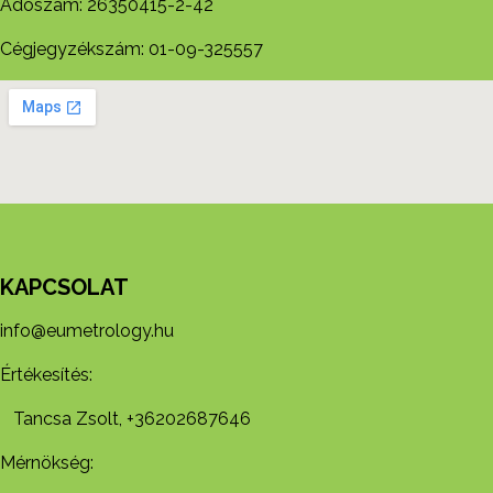
Adószám: 26350415-2-42
Cégjegyzékszám: 01-09-325557
KAPCSOLAT
info@eumetrology.hu
Értékesítés:
Tancsa Zsolt, +36202687646
Mérnökség: