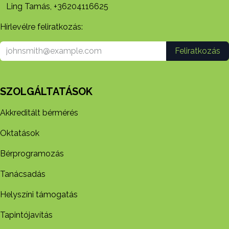
Ling Tamás, +36204116625
Hírlevélre feliratkozás:
Feliratkozás
SZOLGÁLTATÁSOK
Akkreditált bérmérés
Oktatások
Bérprogramozás
Tanácsadás
Helyszíni támogatás
Tapintójavítás