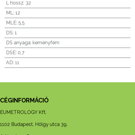
L hossz
:
32
ML
:
12
MLE
:
5,5
DS
:
1
DS anyaga
:
keményfém
DSE
:
0,7
AD
:
11
CÉGINFORMÁCIÓ
EUMETROLOGY Kft.
1102 Budapest, Hölgy utca 39.