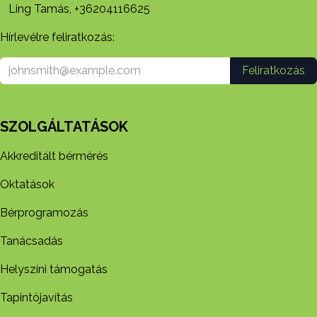
Ling Tamás, +36204116625
Hírlevélre feliratkozás:
Feliratkozás
SZOLGÁLTATÁSOK
Akkreditált bérmérés
Oktatások
Bérprogramozás
Tanácsadás
Helyszíni támogatás
Tapintójavítás