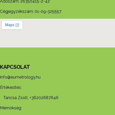
Adószám: 26350415-2-42
Cégjegyzékszám: 01-09-325557
KAPCSOLAT
info@eumetrology.hu
Értékesítés:
Tancsa Zsolt, +36202687646
Mérnökség: