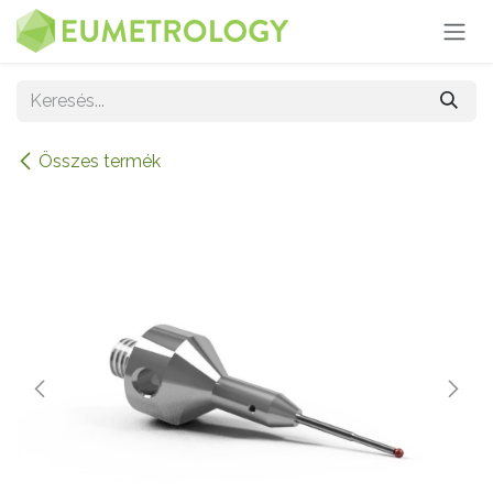
Kihagyás és továbblépés a tartalomhoz
Összes termék