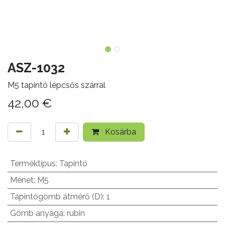
ASZ-1032
M5 tapintó lépcsős szárral
42,00
€
Kosárba
Terméktípus
:
Tapintó
Menet
:
M5
Tapintógömb átmérő (D)
:
1
Gömb anyaga
:
rubin