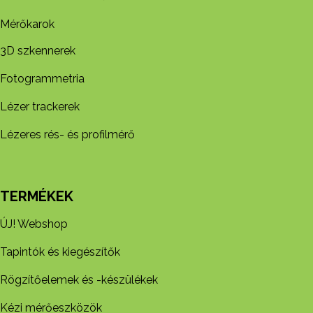
Mérőkarok
3D szkennerek
Fotogrammetria
Lézer trackerek
Lézeres rés- és profilmérő
TERMÉKEK
ÚJ! Webshop
Tapintók és kiegészítők
Rögzítőelemek és -készül​ékek
Kézi mérőeszközök