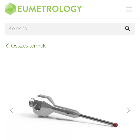
Kihagyás és továbblépés a tartalomhoz
Összes termék