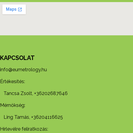
KAPCSOLAT
info@eumetrology.hu
Értékesítés:
Tancsa Zsolt, +36202687646
Mérnökség:
Ling Tamás, +36204116625
Hírlevélre feliratkozás: