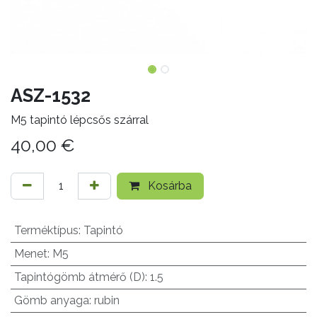
ASZ-1532
M5 tapintó lépcsős szárral
40,00
€
Kosárba
Terméktípus
:
Tapintó
Menet
:
M5
Tapintógömb átmérő (D)
:
1.5
Gömb anyaga
:
rubin