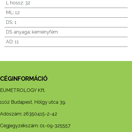
L hossz
:
32
ML
:
12
DS
:
1
DS anyaga
:
keményfém
AD
:
11
CÉGINFORMÁCIÓ
EUMETROLOGY Kft.
1102 Budapest, Hölgy utca 39.
Adószám: 26350415-2-42
Cégjegyzékszám: 01-09-325557