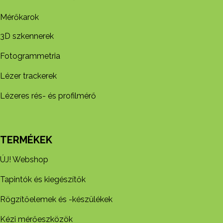
Mérőkarok
3D szkennerek
Fotogrammetria
Lézer trackerek
Lézeres rés- és profilmérő
TERMÉKEK
ÚJ! Webshop
Tapintók és kiegészítők
Rögzítőelemek és -készül​ékek
Kézi mérőeszközök