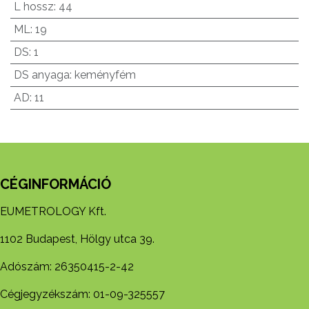
L hossz
:
44
ML
:
19
DS
:
1
DS anyaga
:
keményfém
AD
:
11
CÉGINFORMÁCIÓ
EUMETROLOGY Kft.
1102 Budapest, Hölgy utca 39.
Adószám: 26350415-2-42
Cégjegyzékszám: 01-09-325557