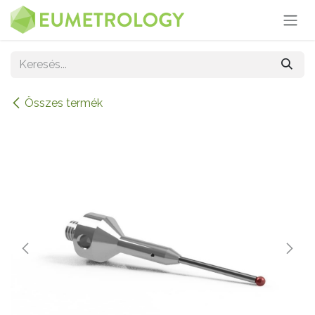
Kihagyás és továbblépés a tartalomhoz
Összes termék