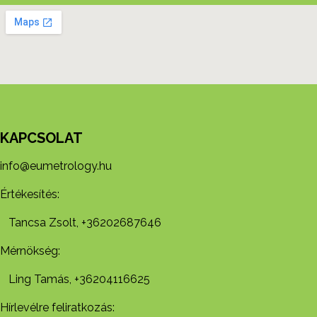
KAPCSOLAT
info@eumetrology.hu
Értékesítés:
Tancsa Zsolt, +36202687646
Mérnökség:
Ling Tamás, +36204116625
Hírlevélre feliratkozás: