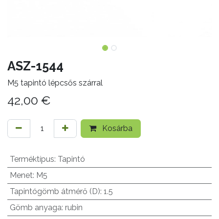
ASZ-1544
M5 tapintó lépcsős szárral
42,00
€
Kosárba
Terméktípus
:
Tapintó
Menet
:
M5
Tapintógömb átmérő (D)
:
1.5
Gömb anyaga
:
rubin