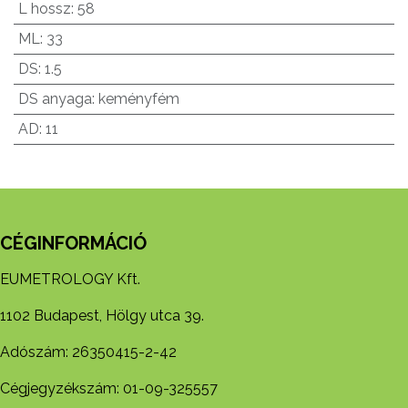
L hossz
:
58
ML
:
33
DS
:
1.5
DS anyaga
:
keményfém
AD
:
11
CÉGINFORMÁCIÓ
EUMETROLOGY Kft.
1102 Budapest, Hölgy utca 39.
Adószám: 26350415-2-42
Cégjegyzékszám: 01-09-325557