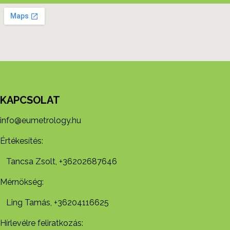
KAPCSOLAT
info@eumetrology.hu
Értékesítés:
Tancsa Zsolt, +36202687646
Mérnökség:
Ling Tamás, +36204116625
Hírlevélre feliratkozás: