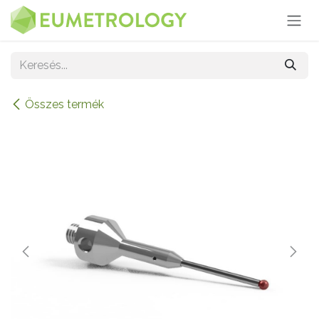
Kihagyás és továbblépés a tartalomhoz
Összes termék