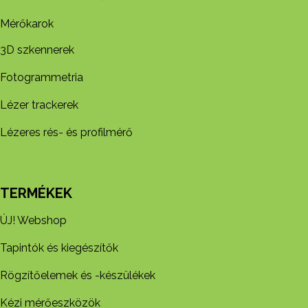
Mérőkarok
3D szkennerek
Fotogrammetria
Lézer trackerek
Lézeres rés- és profilmérő
TERMÉKEK
ÚJ! Webshop
Tapintók és kiegészítők
Rögzítőelemek és -készül​ékek
Kézi mérőeszközök