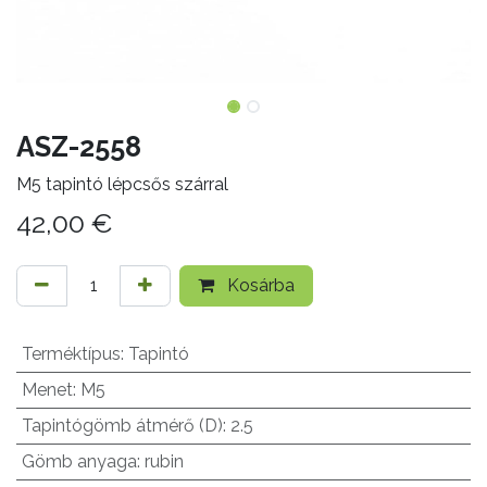
ASZ-2558
M5 tapintó lépcsős szárral
42,00
€
Kosárba
Terméktípus
:
Tapintó
Menet
:
M5
Tapintógömb átmérő (D)
:
2.5
Gömb anyaga
:
rubin