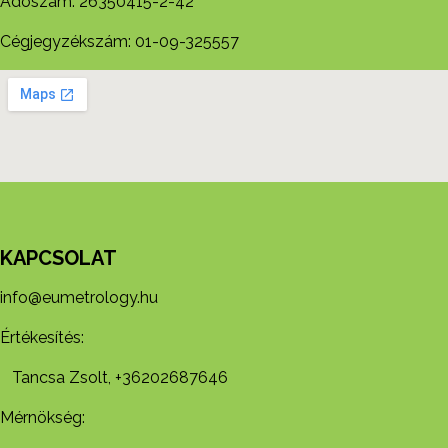
Adószám: 26350415-2-42
Cégjegyzékszám: 01-09-325557
KAPCSOLAT
info@eumetrology.hu
Értékesítés:
Tancsa Zsolt, +36202687646
Mérnökség: