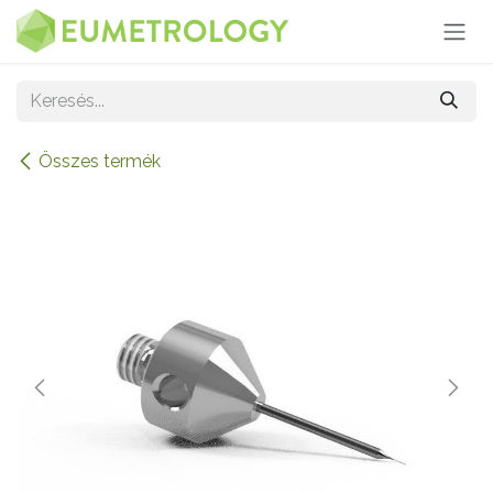
Kihagyás és továbblépés a tartalomhoz
Összes termék