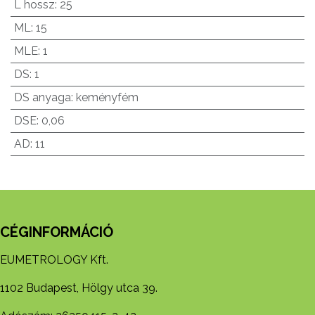
L hossz
:
25
ML
:
15
MLE
:
1
DS
:
1
DS anyaga
:
keményfém
DSE
:
0,06
AD
:
11
CÉGINFORMÁCIÓ
EUMETROLOGY Kft.
1102 Budapest, Hölgy utca 39.