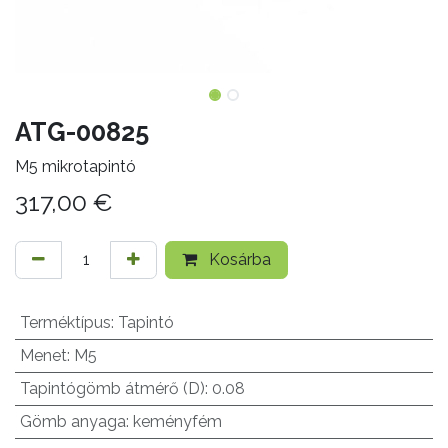
ATG-00825
M5 mikrotapintó
317,00
€
Kosárba
Terméktípus
:
Tapintó
Menet
:
M5
Tapintógömb átmérő (D)
:
0.08
Gömb anyaga
:
keményfém