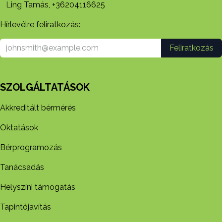
Ling Tamás, +36204116625
Hírlevélre feliratkozás:
Feliratkozás
SZOLGÁLTATÁSOK
Akkreditált bérmérés
Oktatások
Bérprogramozás
Tanácsadás
Helyszíni támogatás
Tapintójavítás