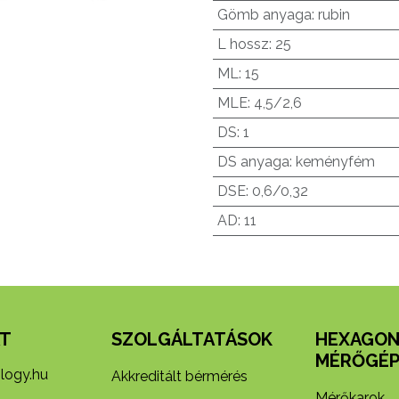
Gömb anyaga
:
rubin
L hossz
:
25
ML
:
15
MLE
:
4,5/2,6
DS
:
1
DS anyaga
:
keményfém
DSE
:
0,6/0,32
AD
:
11
T
SZOLGÁLTATÁSOK
HEXAGO
MÉRŐGÉP
logy.hu
Akkreditált bérmérés
Mérőkarok