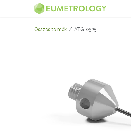
Kihagyás és továbblépés a tartalomhoz
MENÜ
Összes termék
ATG-0525