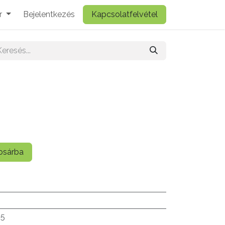
r
Bejelentkezés
Kapcsolatfelvétel
sárba
.5