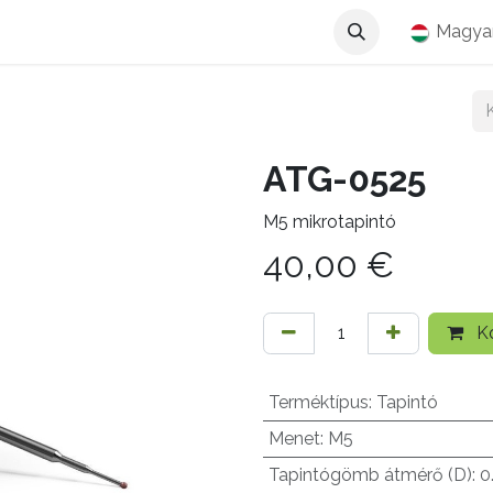
Magya
ATG-0525
M5 mikrotapintó
40,00
€
Ko
Terméktípus
:
Tapintó
Menet
:
M5
Tapintógömb átmérő (D)
:
0