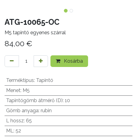
ATG-10065-OC
M5 tapintó egyenes szárral
84,00
€
Kosárba
Terméktípus
:
Tapintó
Menet
:
M5
Tapintógömb átmérő (D)
:
10
Gömb anyaga
:
rubin
L hossz
:
65
ML
:
52