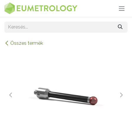
Kihagyás és továbblépés a tartalomhoz
Összes termék