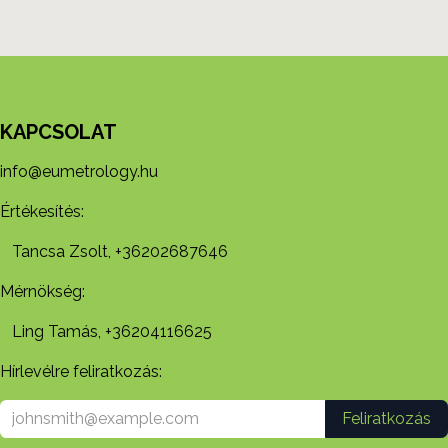
KAPCSOLAT
info@eumetrology.hu
Értékesítés:
Tancsa Zsolt, +36202687646
Mérnökség:
Ling Tamás, +36204116625
Hírlevélre feliratkozás:
Feliratkozás