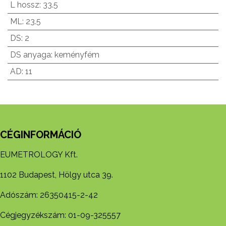
L hossz
:
33.5
ML
:
23.5
DS
:
2
DS anyaga
:
keményfém
AD
:
11
CÉGINFORMÁCIÓ
EUMETROLOGY Kft.
1102 Budapest, Hölgy utca 39.
Adószám: 26350415-2-42
Cégjegyzékszám: 01-09-325557