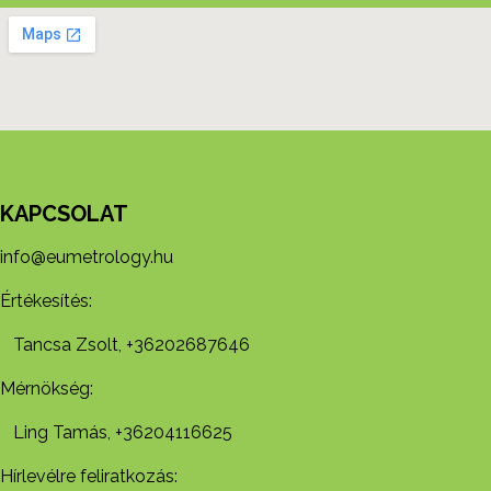
KAPCSOLAT
info@eumetrology.hu
Értékesítés:
Tancsa Zsolt, +36202687646
Mérnökség:
Ling Tamás, +36204116625
Hírlevélre feliratkozás: