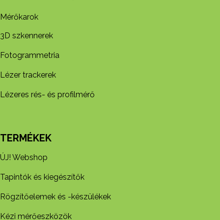
Mérőkarok
3D szkennerek
Fotogrammetria
Lézer trackerek
Lézeres rés- és profilmérő
TERMÉKEK
ÚJ! Webshop
Tapintók és kiegészítők
Rögzítőelemek és -készül​ékek
Kézi mérőeszközök