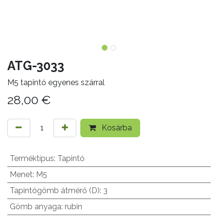
ATG-3033
M5 tapintó egyenes szárral
28,00
€
Kosárba
Terméktípus
:
Tapintó
Menet
:
M5
Tapintógömb átmérő (D)
:
3
Gömb anyaga
:
rubin