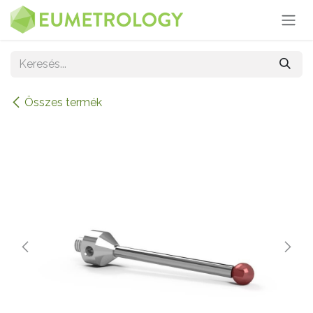
Kihagyás és továbblépés a tartalomhoz
Összes termék