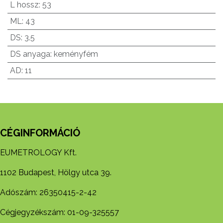
L hossz
:
53
ML
:
43
DS
:
3.5
DS anyaga
:
keményfém
AD
:
11
CÉGINFORMÁCIÓ
EUMETROLOGY Kft.
1102 Budapest, Hölgy utca 39.
Adószám: 26350415-2-42
Cégjegyzékszám: 01-09-325557