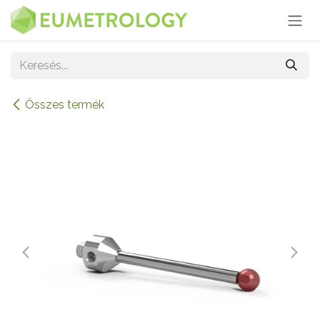
Kihagyás és továbblépés a tartalomhoz
Összes termék