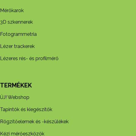
Mérőkarok
3D szkennerek
Fotogrammetria
Lézer trackerek
Lézeres rés- és profilmérő
TERMÉKEK
ÚJ! Webshop
Tapintók és kiegészítők
Rögzítőelemek és -készül​ékek
Kézi mérőeszközök