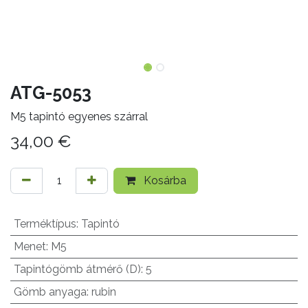
ATG-5053
M5 tapintó egyenes szárral
34,00
€
Kosárba
Terméktípus
:
Tapintó
Menet
:
M5
Tapintógömb átmérő (D)
:
5
Gömb anyaga
:
rubin