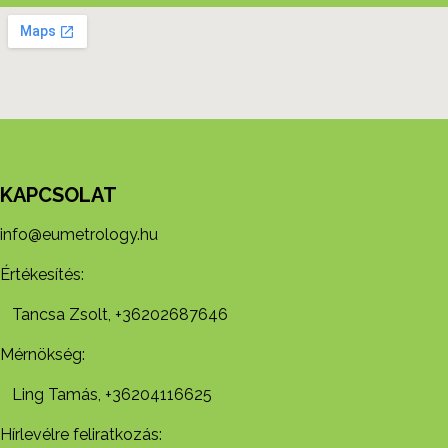
KAPCSOLAT
info@eumetrology.hu
Értékesítés:
Tancsa Zsolt, +36202687646
Mérnökség:
Ling Tamás, +36204116625
Hírlevélre feliratkozás: