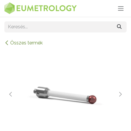
Kihagyás és továbblépés a tartalomhoz
Összes termék