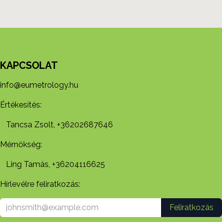
KAPCSOLAT
info@eumetrology.hu
Értékesítés:
Tancsa Zsolt, +36202687646
Mérnökség:
Ling Tamás, +36204116625
Hírlevélre feliratkozás:
Feliratkozás