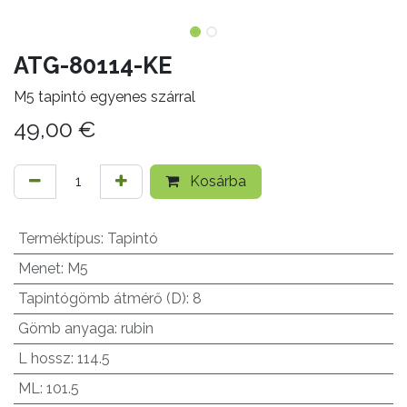
ATG-80114-KE
M5 tapintó egyenes szárral
49,00
€
Kosárba
Terméktípus
:
Tapintó
Menet
:
M5
Tapintógömb átmérő (D)
:
8
Gömb anyaga
:
rubin
L hossz
:
114.5
ML
:
101.5