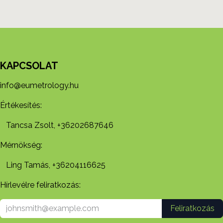
KAPCSOLAT
info@eumetrology.hu
Értékesítés:
Tancsa Zsolt, +36202687646
Mérnökség:
Ling Tamás, +36204116625
Hírlevélre feliratkozás:
Feliratkozás