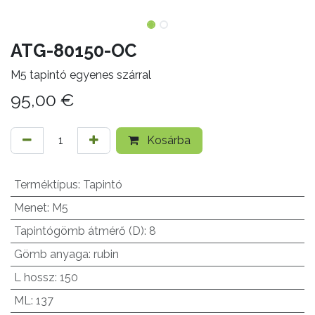
ATG-80150-OC
M5 tapintó egyenes szárral
95,00
€
Kosárba
Terméktípus
:
Tapintó
Menet
:
M5
Tapintógömb átmérő (D)
:
8
Gömb anyaga
:
rubin
L hossz
:
150
ML
:
137