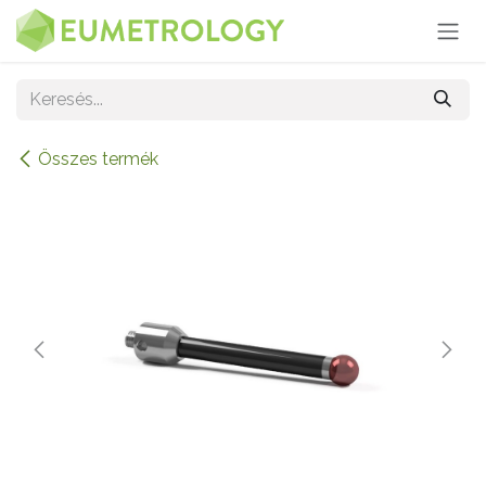
Kihagyás és továbblépés a tartalomhoz
Összes termék