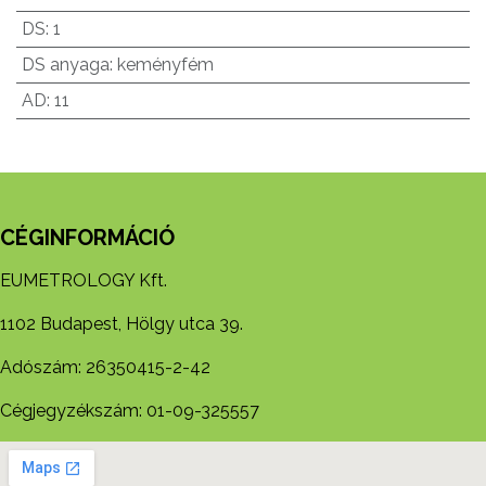
DS
:
1
DS anyaga
:
keményfém
AD
:
11
CÉGINFORMÁCIÓ
EUMETROLOGY Kft.
1102 Budapest, Hölgy utca 39.
Adószám: 26350415-2-42
Cégjegyzékszám: 01-09-325557