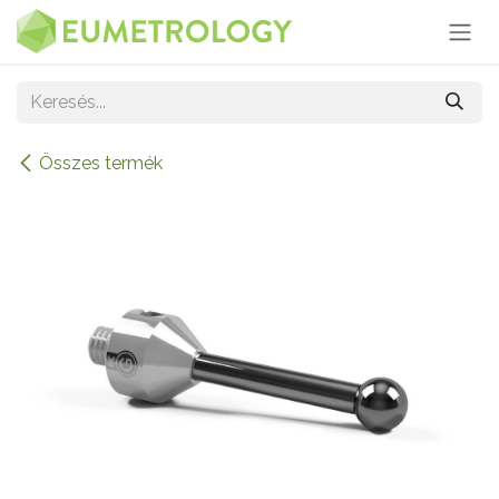
Kihagyás és továbblépés a tartalomhoz
Összes termék