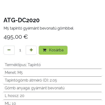
ATG-DC2020
M5 tapintó gyémánt bevonatú gömbbel
495,00
€
Kosárba
Terméktípus
:
Tapintó
Menet
:
M5
Tapintógömb átmérő (D)
:
2.05
Gömb anyaga
:
gyámánt bevonatú
L hossz
:
20
ML
:
10