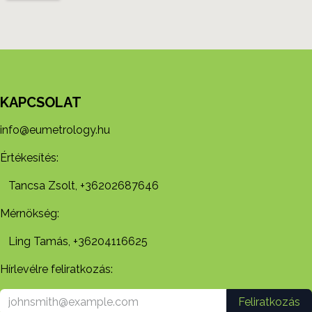
KAPCSOLAT
info@eumetrology.hu
Értékesítés:
Tancsa Zsolt, +36202687646
Mérnökség:
Ling Tamás, +36204116625
Hírlevélre feliratkozás:
Feliratkozás