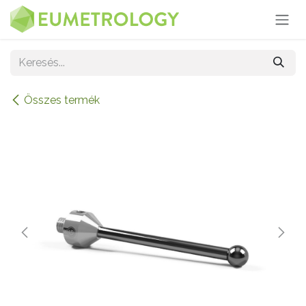
Kihagyás és továbblépés a tartalomhoz
Összes termék