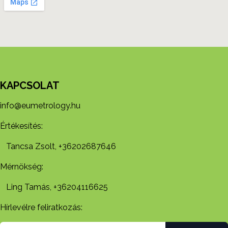
KAPCSOLAT
info@eumetrology.hu
Értékesítés:
Tancsa Zsolt, +36202687646
Mérnökség:
Ling Tamás, +36204116625
Hírlevélre feliratkozás: