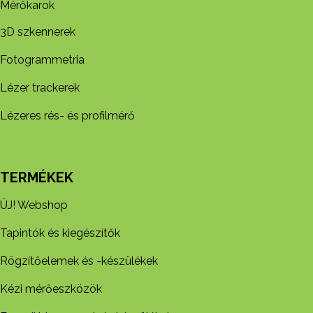
Mérőkarok
3D szkennerek
Fotogrammetria
Lézer trackerek
Lézeres rés- és profilmérő
TERMÉKEK
ÚJ! Webshop
Tapintók és kiegészítők
Rögzítőelemek és -készül​ékek
Kézi mérőeszközök