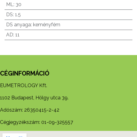
ML
:
30
DS
:
1.5
DS anyaga
:
keményfém
AD
:
11
CÉGINFORMÁCIÓ
EUMETROLOGY Kft.
1102 Budapest, Hölgy utca 39.
Adószám: 26350415-2-42
Cégjegyzékszám: 01-09-325557