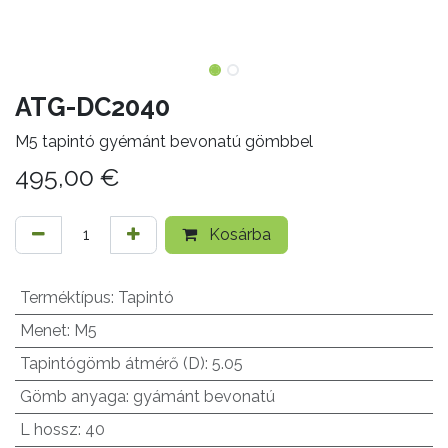
ATG-DC2040
M5 tapintó gyémánt bevonatú gömbbel
495,00
€
Kosárba
Terméktípus
:
Tapintó
Menet
:
M5
Tapintógömb átmérő (D)
:
5.05
Gömb anyaga
:
gyámánt bevonatú
L hossz
:
40