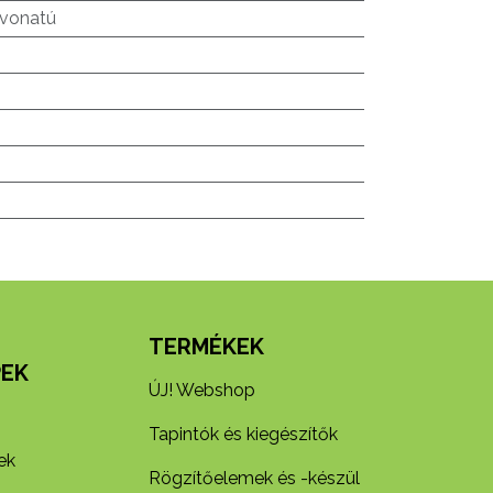
vonatú
N
TERMÉKEK
EK
ÚJ! Webshop
Tapintók és kiegészítők
ek
Rögzítőelemek és -készül​