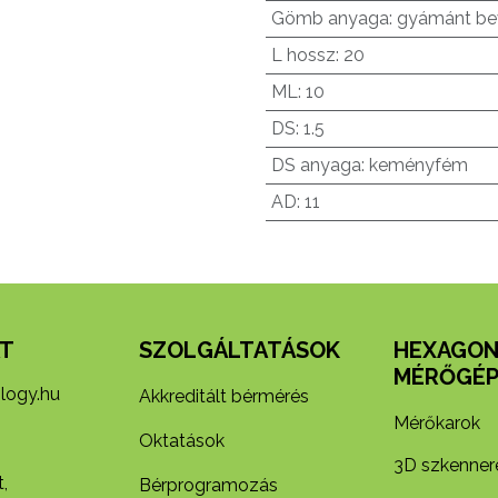
Gömb anyaga
:
gyámánt be
L hossz
:
20
ML
:
10
DS
:
1.5
DS anyaga
:
keményfém
AD
:
11
T
SZOLGÁLTATÁSOK
HEXAGO
MÉRŐGÉP
logy.hu
Akkreditált bérmérés
Mérőkarok
Oktatások
3D szkenner
,
Bérprogramozás