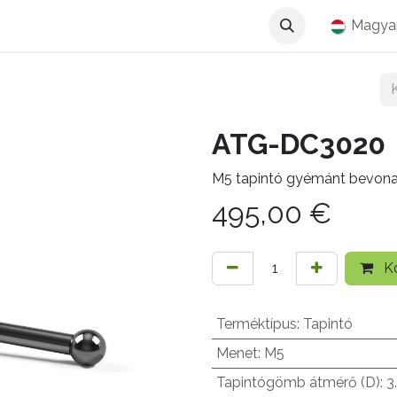
Magya
ATG-DC3020
M5 tapintó gyémánt bevon
495,00
€
Ko
Terméktípus
:
Tapintó
Menet
:
M5
Tapintógömb átmérő (D)
:
3