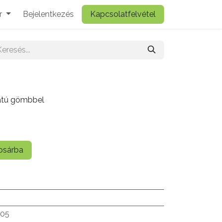
r
Bejelentkezés
Kapcsolatfelvétel
atú gömbbel
sárba
.05