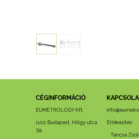
CÉGINFORMÁCIÓ
KAPCSOLA
EUMETROLOGY Kft.
info@eumetro
1102 Budapest, Hölgy utca
Értékesítés:
39.
Tancsa Zsolt