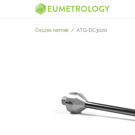
Kihagyás és továbblépés a tartalomhoz
MENÜ
Összes termék
ATG-DC3020