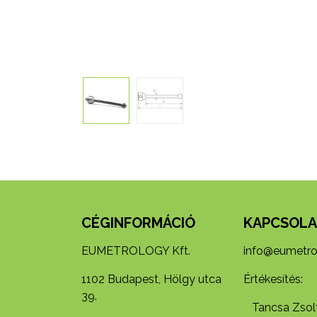
CÉGINFORMÁCIÓ
KAPCSOLA
EUMETROLOGY Kft.
info@eumetro
1102 Budapest, Hölgy utca
Értékesítés:
39.
Tancsa Zsolt