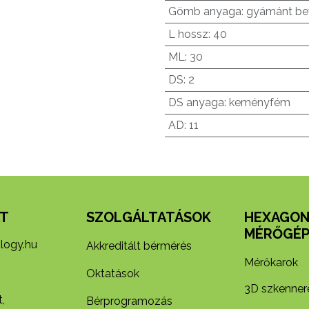
Gömb anyaga
:
gyámánt be
L hossz
:
40
ML
:
30
DS
:
2
DS anyaga
:
keményfém
AD
:
11
T
SZOLGÁLTATÁSOK
HEXAGO
MÉRŐGÉP
logy.hu
Akkreditált bérmérés
Mérőkarok
Oktatások
3D szkenner
,
Bérprogramozás