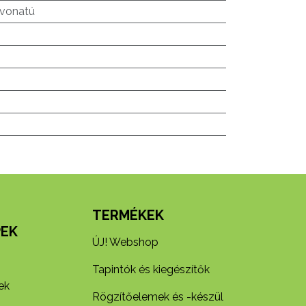
vonatú
N
TERMÉKEK
EK
ÚJ! Webshop
Tapintók és kiegészítők
ek
Rögzítőelemek és -készül​