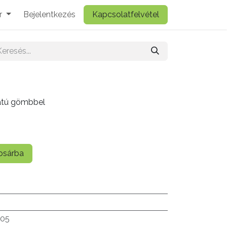
r
Bejelentkezés
Kapcsolatfelvétel
atú gömbbel
sárba
.05