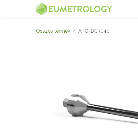
Kihagyás és továbblépés a tartalomhoz
MENÜ
Összes termék
ATG-DC3040