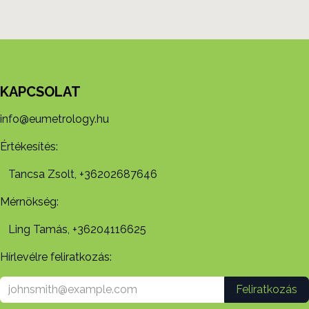
KAPCSOLAT
info@eumetrology.hu
Értékesítés:
Tancsa Zsolt, +36202687646
Mérnökség:
Ling Tamás, +36204116625
Hírlevélre feliratkozás:
Feliratkozás