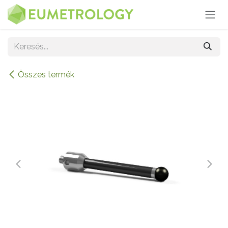
Kihagyás és továbblépés a tartalomhoz
Összes termék