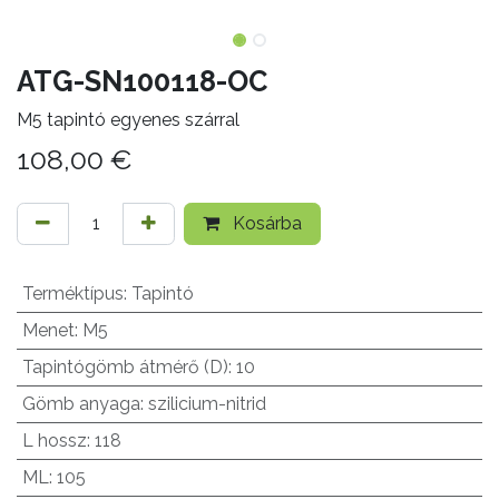
ATG-SN100118-OC
M5 tapintó egyenes szárral
108,00
€
Kosárba
Terméktípus
:
Tapintó
Menet
:
M5
Tapintógömb átmérő (D)
:
10
Gömb anyaga
:
szilicium-nitrid
L hossz
:
118
ML
:
105