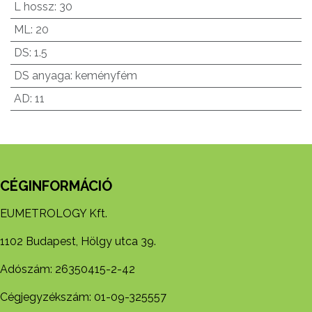
L hossz
:
30
ML
:
20
DS
:
1.5
DS anyaga
:
keményfém
AD
:
11
CÉGINFORMÁCIÓ
EUMETROLOGY Kft.
1102 Budapest, Hölgy utca 39.
Adószám: 26350415-2-42
Cégjegyzékszám: 01-09-325557