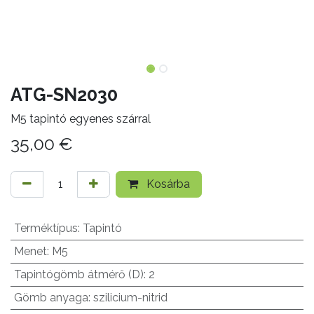
ATG-SN2030
M5 tapintó egyenes szárral
35,00
€
Kosárba
Terméktípus
:
Tapintó
Menet
:
M5
Tapintógömb átmérő (D)
:
2
Gömb anyaga
:
szilicium-nitrid