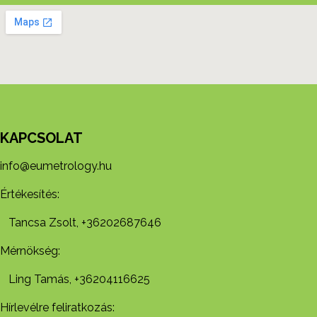
KAPCSOLAT
info@eumetrology.hu
Értékesítés:
Tancsa Zsolt, +36202687646
Mérnökség:
Ling Tamás, +36204116625
Hírlevélre feliratkozás: