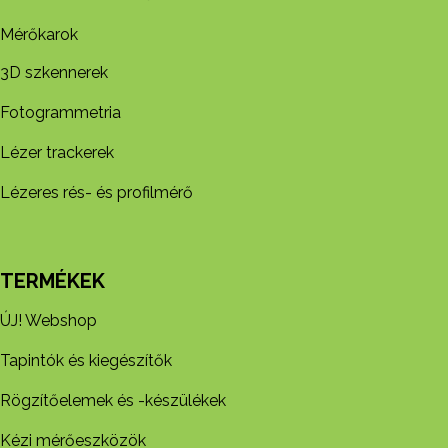
Mérőkarok
3D szkennerek
Fotogrammetria
Lézer trackerek
Lézeres rés- és profilmérő
TERMÉKEK
ÚJ! Webshop
Tapintók és kiegészítők
Rögzítőelemek és -készül​ékek
Kézi mérőeszközök