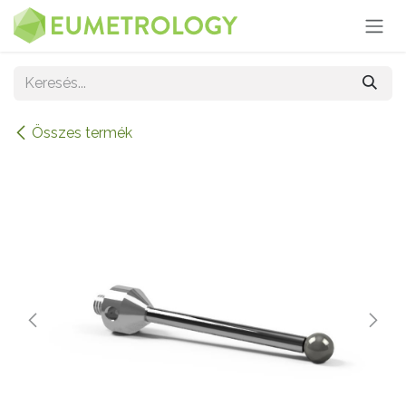
Kihagyás és továbblépés a tartalomhoz
Összes termék