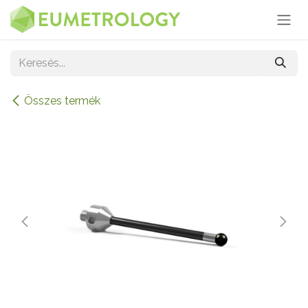
Kihagyás és továbblépés a tartalomhoz
Összes termék