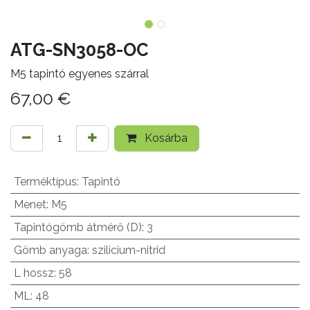
ATG-SN3058-OC
M5 tapintó egyenes szárral
67,00
€
Kosárba
Terméktípus
:
Tapintó
Menet
:
M5
Tapintógömb átmérő (D)
:
3
Gömb anyaga
:
szilicium-nitrid
L hossz
:
58
ML
:
48