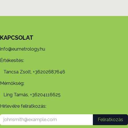
KAPCSOLAT
info@eumetrology.hu
Értékesítés:
Tancsa Zsolt, +36202687646
Mérnökség:
Ling Tamás, +36204116625
Hírlevélre feliratkozás:
Feliratkozás