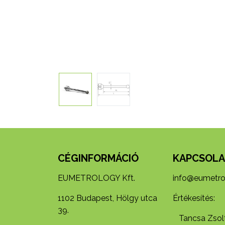
CÉGINFORMÁCIÓ
KAPCSOLA
EUMETROLOGY Kft.
info@eumetro
1102 Budapest, Hölgy utca
Értékesítés:
39.
Tancsa Zsolt