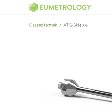
Kihagyás és továbblépés a tartalomhoz
MENÜ
Összes termék
ATG-SN4075