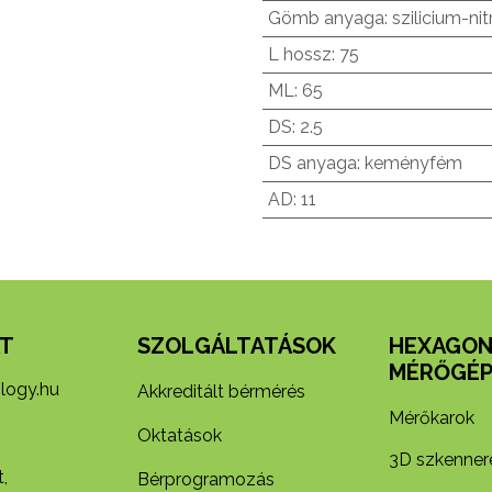
Gömb anyaga
:
szilicium-nit
L hossz
:
75
ML
:
65
DS
:
2.5
DS anyaga
:
keményfém
AD
:
11
T
SZOLGÁLTATÁSOK
HEXAGO
MÉRŐGÉP
logy.hu
Akkreditált bérmérés
Mérőkarok
Oktatások
3D szkenner
,
Bérprogramozás