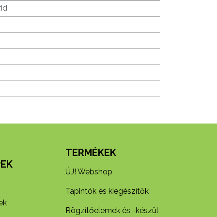
rid
N
TERMÉKEK
EK
ÚJ! Webshop
Tapintók és kiegészítők
ek
Rögzítőelemek és -készül​