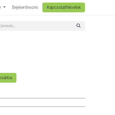
r
Bejelentkezés
Kapcsolatfelvétel
sárba