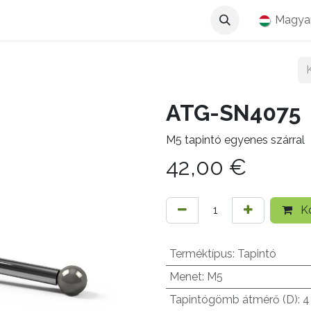
Magya
ATG-SN4075
M5 tapintó egyenes szárral
42,00
€
Ko
Terméktípus
:
Tapintó
Menet
:
M5
Tapintógömb átmérő (D)
:
4