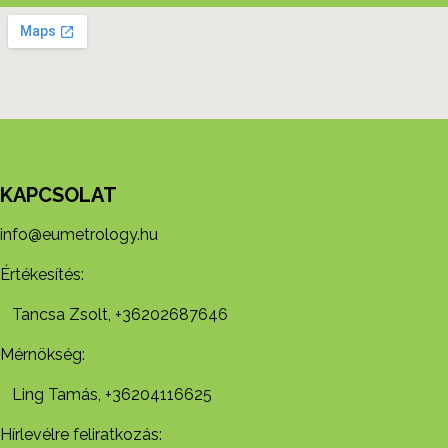
KAPCSOLAT
info@eumetrology.hu
Értékesítés:
Tancsa Zsolt, +36202687646
Mérnökség:
Ling Tamás, +36204116625
Hírlevélre feliratkozás: