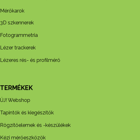
Mérőkarok
3D szkennerek
Fotogrammetria
Lézer trackerek
Lézeres rés- és profilmérő
TERMÉKEK
ÚJ! Webshop
Tapintók és kiegészítők
Rögzítőelemek és -készül​ékek
Kézi mérőeszközök