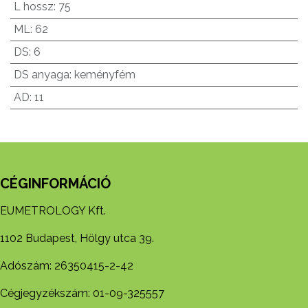
L hossz
:
75
ML
:
62
DS
:
6
DS anyaga
:
keményfém
AD
:
11
CÉGINFORMÁCIÓ
EUMETROLOGY Kft.
1102 Budapest, Hölgy utca 39.
Adószám: 26350415-2-42
Cégjegyzékszám: 01-09-325557