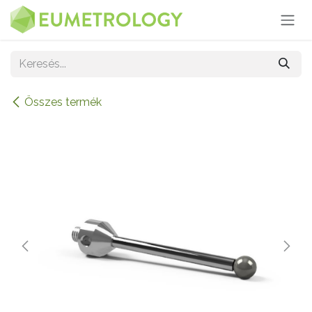
Kihagyás és továbblépés a tartalomhoz
Összes termék