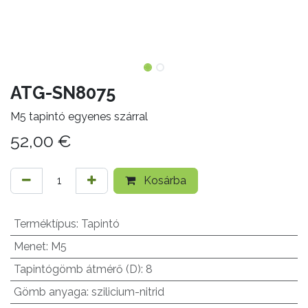
ATG-SN8075
M5 tapintó egyenes szárral
52,00
€
Kosárba
Terméktípus
:
Tapintó
Menet
:
M5
Tapintógömb átmérő (D)
:
8
Gömb anyaga
:
szilicium-nitrid