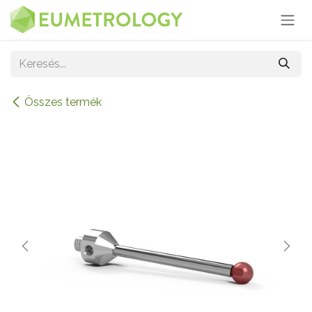
Kihagyás és továbblépés a tartalomhoz
Összes termék