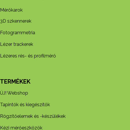
Mérőkarok
3D szkennerek
Fotogrammetria
Lézer trackerek
Lézeres rés- és profilmérő
TERMÉKEK
ÚJ! Webshop
Tapintók és kiegészítők
Rögzítőelemek és -készül​ékek
Kézi mérőeszközök