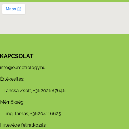
KAPCSOLAT
info@eumetrology.hu
Értékesítés:
Tancsa Zsolt, +36202687646
Mérnökség:
Ling Tamás, +36204116625
Hírlevélre feliratkozás: