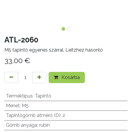
ATL-2060
M5 tapintó egyenes szárral, Leitzhez hasonló
33,00
€
Kosárba
Terméktípus
:
Tapintó
Menet
:
M5
Tapintógömb átmérő (D)
:
2
Gömb anyaga
:
rubin