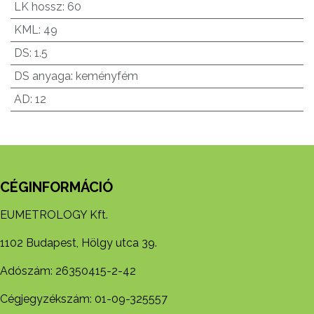
LK hossz
:
60
KML
:
49
DS
:
1.5
DS anyaga
:
keményfém
AD
:
12
CÉGINFORMÁCIÓ
EUMETROLOGY Kft.
1102 Budapest, Hölgy utca 39.
Adószám: 26350415-2-42
Cégjegyzékszám: 01-09-325557