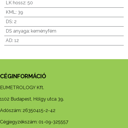
LK hossz
:
50
KML
:
39
DS
:
2
DS anyaga
:
keményfém
AD
:
12
CÉGINFORMÁCIÓ
EUMETROLOGY Kft.
1102 Budapest, Hölgy utca 39.
Adószám: 26350415-2-42
Cégjegyzékszám: 01-09-325557