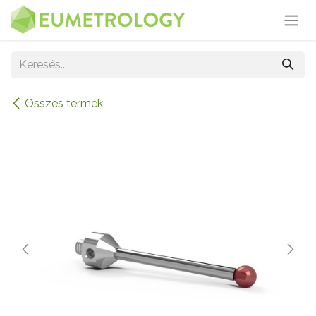
Kihagyás és továbblépés a tartalomhoz
Összes termék