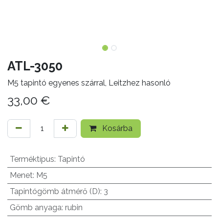
ATL-3050
M5 tapintó egyenes szárral, Leitzhez hasonló
33,00
€
Kosárba
Terméktípus
:
Tapintó
Menet
:
M5
Tapintógömb átmérő (D)
:
3
Gömb anyaga
:
rubin