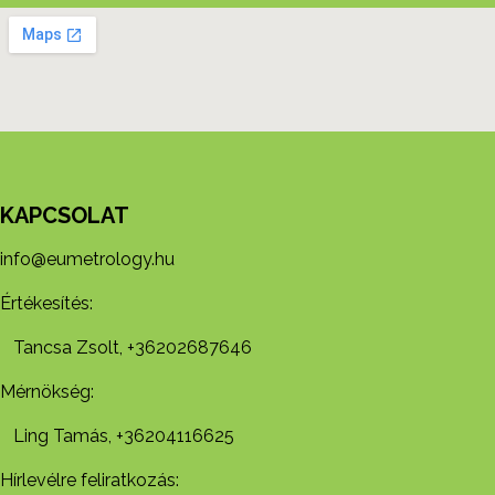
KAPCSOLAT
info@eumetrology.hu
Értékesítés:
Tancsa Zsolt, +36202687646
Mérnökség:
Ling Tamás, +36204116625
Hírlevélre feliratkozás: