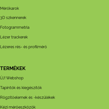
Mérőkarok
3D szkennerek
Fotogrammetria
Lézer trackerek
Lézeres rés- és profilmérő
TERMÉKEK
ÚJ! Webshop
Tapintók és kiegészítők
Rögzítőelemek és -készül​ékek
Kézi mérőeszközök