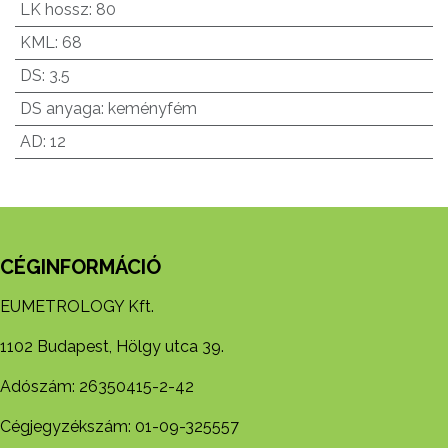
LK hossz
:
80
KML
:
68
DS
:
3.5
DS anyaga
:
keményfém
AD
:
12
CÉGINFORMÁCIÓ
EUMETROLOGY Kft.
1102 Budapest, Hölgy utca 39.
Adószám: 26350415-2-42
Cégjegyzékszám: 01-09-325557