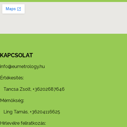
KAPCSOLAT
info@eumetrology.hu
Értékesítés:
Tancsa Zsolt, +36202687646
Mérnökség:
Ling Tamás, +36204116625
Hírlevélre feliratkozás: