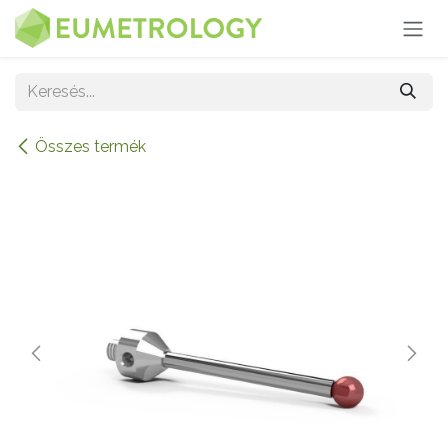
Kihagyás és továbblépés a tartalomhoz
Összes termék