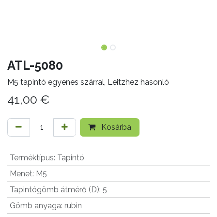
ATL-5080
M5 tapintó egyenes szárral, Leitzhez hasonló
41,00
€
Kosárba
Terméktípus
:
Tapintó
Menet
:
M5
Tapintógömb átmérő (D)
:
5
Gömb anyaga
:
rubin