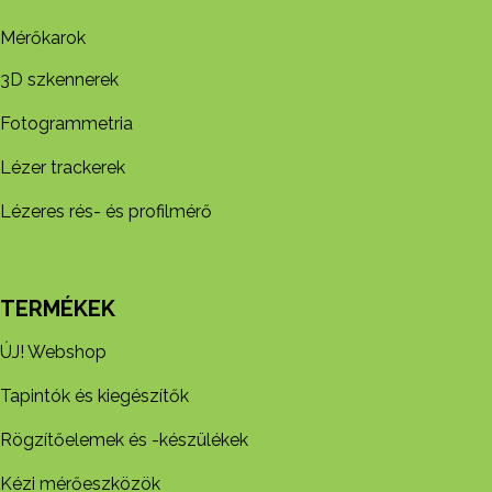
Mérőkarok
3D szkennerek
Fotogrammetria
Lézer trackerek
Lézeres rés- és profilmérő
TERMÉKEK
ÚJ! Webshop
Tapintók és kiegészítők
Rögzítőelemek és -készül​ékek
Kézi mérőeszközök