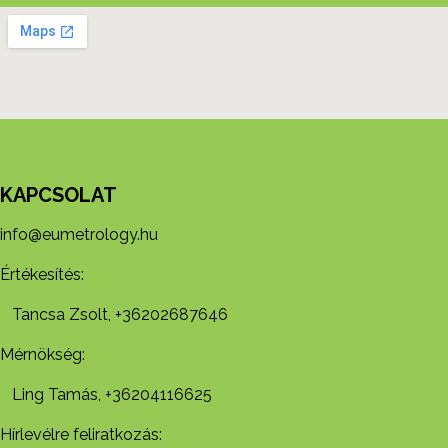
KAPCSOLAT
info@eumetrology.hu
Értékesítés:
Tancsa Zsolt, +36202687646
Mérnökség:
Ling Tamás, +36204116625
Hírlevélre feliratkozás: