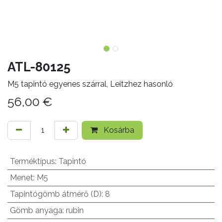
ATL-80125
M5 tapintó egyenes szárral, Leitzhez hasonló
56,00
€
Kosárba
Terméktípus
:
Tapintó
Menet
:
M5
Tapintógömb átmérő (D)
:
8
Gömb anyaga
:
rubin