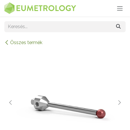
Kihagyás és továbblépés a tartalomhoz
Összes termék