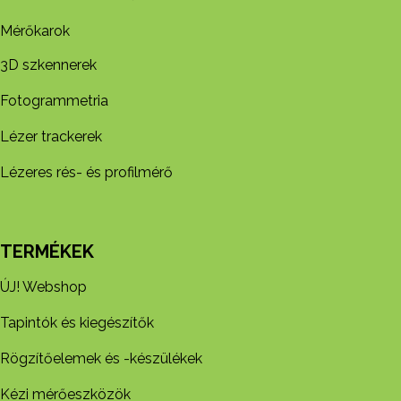
Mérőkarok
3D szkennerek
Fotogrammetria
Lézer trackerek
Lézeres rés- és profilmérő
TERMÉKEK
ÚJ! Webshop
Tapintók és kiegészítők
Rögzítőelemek és -készül​ékek
Kézi mérőeszközök