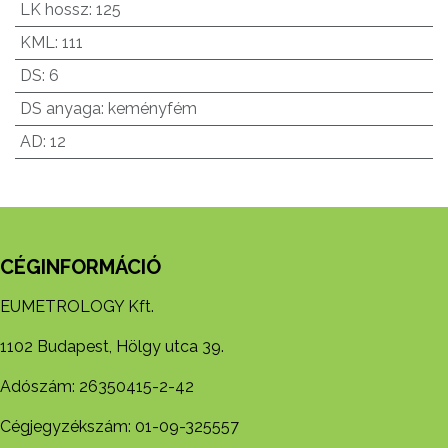
LK hossz
:
125
KML
:
111
DS
:
6
DS anyaga
:
keményfém
AD
:
12
CÉGINFORMÁCIÓ
EUMETROLOGY Kft.
1102 Budapest, Hölgy utca 39.
Adószám: 26350415-2-42
Cégjegyzékszám: 01-09-325557