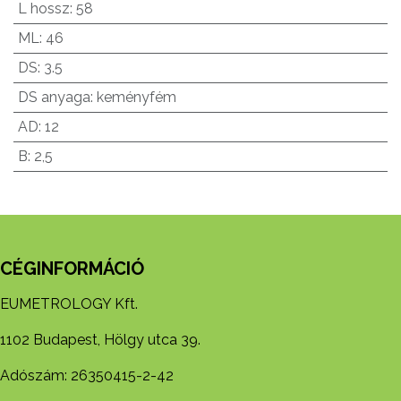
L hossz
:
58
ML
:
46
DS
:
3.5
DS anyaga
:
keményfém
AD
:
12
B
:
2,5
CÉGINFORMÁCIÓ
EUMETROLOGY Kft.
1102 Budapest, Hölgy utca 39.
Adószám: 26350415-2-42