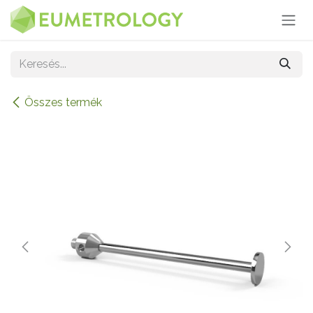
Kihagyás és továbblépés a tartalomhoz
Összes termék