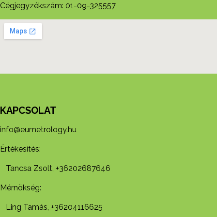
Cégjegyzékszám: 01-09-325557
KAPCSOLAT
info@eumetrology.hu
Értékesítés:
Tancsa Zsolt, +36202687646
Mérnökség:
Ling Tamás, +36204116625