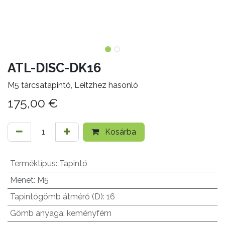
ATL-DISC-DK16
M5 tárcsatapintó, Leitzhez hasonló
175,00
€
Kosárba
Terméktípus
:
Tapintó
Menet
:
M5
Tapintógömb átmérő (D)
:
16
Gömb anyaga
:
keményfém