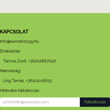
KAPCSOLAT
info@eumetrology.hu
Értékesítés:
Tancsa Zsolt, +36202687646
Mérnökség:
Ling Tamás, +36204116625
Hírlevélre feliratkozás:
Feliratkozás