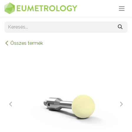
Kihagyás és továbblépés a tartalomhoz
Összes termék