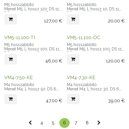
M5 hosszabbító
M5 hosszabbító
Menet M5; L hossz 120; DS 11;
Menet M5; L hossz 10; DS 11;
DS anyaga szénszál; AD 11
DS anyaga titán; AD 11
127,00
€
20,00
€
VM5-11.100-TI
VM5-11.100-OC
M5 hosszabbító
M5 hosszabbító
Menet M5; L hossz 100; DS 11;
Menet M5; L hossz 100; DS 11;
DS anyaga titán; AD 11
DS anyaga szénszál; AD 11
46,00
€
120,00
€
VM4-7.50-KE
VM4-7.30-KE
M4 hosszabbító
M4 hosszabbító
Menet M4; L hossz 50; DS 6;
Menet M4; L hossz 30; DS 6;
DS anyaga kerámia; AD 7
DS anyaga kerámia; AD 7
47,00
€
39,00
€
4
5
6
7
8