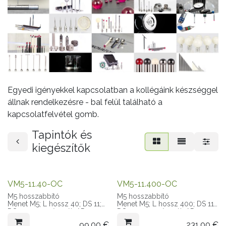
Egyedi igényekkel kapcsolatban a kollégáink készséggel
állnak rendelkezésre - bal felül található a
kapcsolatfelvétel gomb.
Tapintók és
kiegészítők
VM5-11.40-OC
VM5-11.400-OC
M5 hosszabbító
M5 hosszabbító
Menet M5; L hossz 40; DS 11;
Menet M5; L hossz 400; DS 11;
DS anyaga szénszál; AD 11
DS anyaga szénszál; AD 11
99,00
€
231,00
€