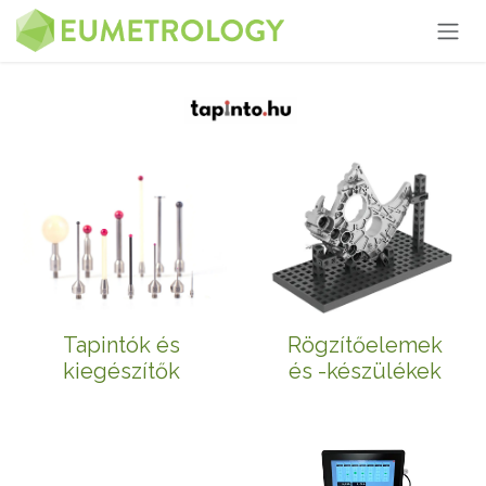
Kihagyás és továbblépés a tartalomhoz
Tapintók és
Rögzítőelemek
kiegészítők
és -készülékek