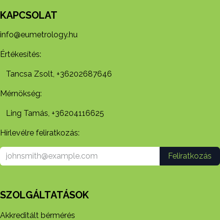
KAPCSOLAT
info@eumetrology.hu
Értékesítés:
Tancsa Zsolt, +36202687646
Mérnökség:
Ling Tamás, +36204116625
Hírlevélre feliratkozás:
Feliratkozás
SZOLGÁLTATÁSOK
Akkreditált bérmérés