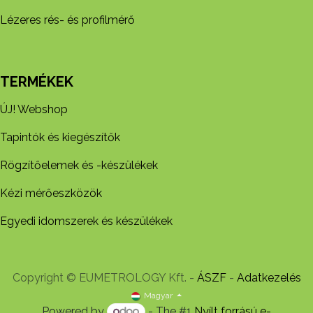
Lézeres rés- és profilmérő
TERMÉKEK
ÚJ! Webshop
Tapintók és kiegészítők
Rögzítőelemek és -készül​ékek
Kézi mérőeszközök
Egyedi idomszerek és készülékek
Copyright © EUMETROLOGY Kft. -
ÁSZF
-
Adatkezelés
Magyar
Powered by
- The #1
Nyílt forrású e-