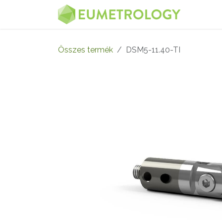
Kihagyás és továbblépés a tartalomhoz
MENÜ
Összes termék
DSM5-11.40-TI