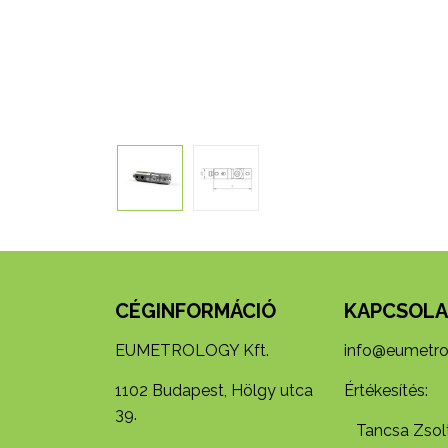
CÉGINFORMÁCIÓ
KAPCSOLA
EUMETROLOGY Kft.
info@eumetro
1102 Budapest, Hölgy utca
Értékesítés:
39.
Tancsa Zsolt