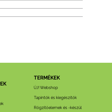
N
TERMÉKEK
EK
ÚJ! Webshop
Tapintók és kiegészítők
ek
Rögzítőelemek és -készül​