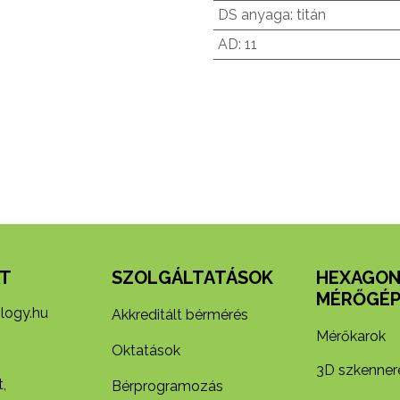
DS anyaga
:
titán
AD
:
11
T
SZOLGÁLTATÁSOK
HEXAGO
MÉRŐGÉP
logy.hu
Akkreditált bérmérés
Mérőkarok
Oktatások
3D szkenner
,
Bérprogramozás