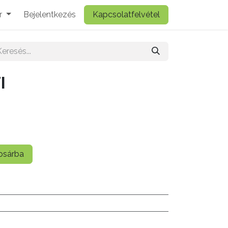
r
Bejelentkezés
Kapcsolatfelvétel
I
sárba