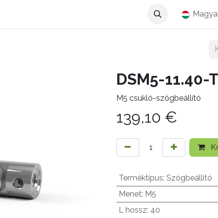
Magya
DSM5-11.40-T
M5 csukló-szögbeállító
139,10
€
Ko
Terméktípus
:
Szögbeállító
Menet
:
M5
L hossz
:
40