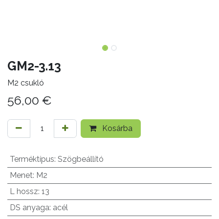
GM2-3.13
M2 csukló
56,00
€
Kosárba
Terméktípus
:
Szögbeállító
Menet
:
M2
L hossz
:
13
DS anyaga
:
acél