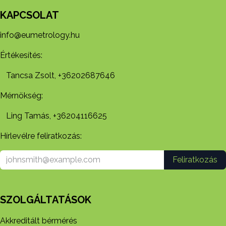
KAPCSOLAT
info@eumetrology.hu
Értékesítés:
Tancsa Zsolt, +36202687646
Mérnökség:
Ling Tamás, +36204116625
Hírlevélre feliratkozás:
Feliratkozás
SZOLGÁLTATÁSOK
Akkreditált bérmérés