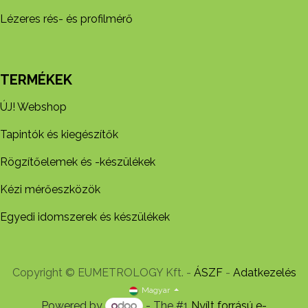
Lézeres rés- és profilmérő
TERMÉKEK
ÚJ! Webshop
Tapintók és kiegészítők
Rögzítőelemek és -készül​ékek
Kézi mérőeszközök
Egyedi idomszerek és készülékek
Copyright © EUMETROLOGY Kft. -
ÁSZF
-
Adatkezelés
Magyar
Powered by
- The #1
Nyílt forrású e-