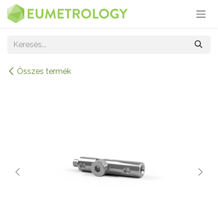
Kihagyás és továbblépés a tartalomhoz
Összes termék