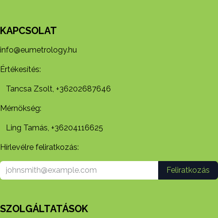
KAPCSOLAT
info@eumetrology.hu
Értékesítés:
Tancsa Zsolt, +36202687646
Mérnökség:
Ling Tamás, +36204116625
Hírlevélre feliratkozás:
Feliratkozás
SZOLGÁLTATÁSOK