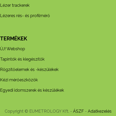
Lézer trackerek
Lézeres rés- és profilmérő
TERMÉKEK
ÚJ! Webshop
Tapintók és kiegészítők
Rögzítőelemek és -készül​ékek
Kézi mérőeszközök
Egyedi idomszerek és készülékek
Copyright © EUMETROLOGY Kft. -
ÁSZF
-
Adatkezelés