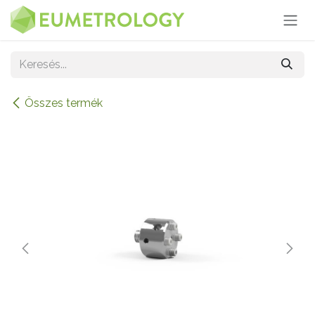
Kihagyás és továbblépés a tartalomhoz
Összes termék