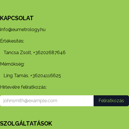
KAPCSOLAT
info@eumetrology.hu
Értékesítés:
Tancsa Zsolt, +36202687646
Mérnökség:
Ling Tamás, +36204116625
Hírlevélre feliratkozás:
Feliratkozás
SZOLGÁLTATÁSOK