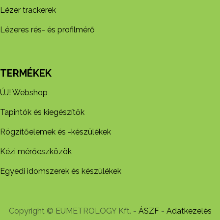
Lézer trackerek
Lézeres rés- és profilmérő
TERMÉKEK
ÚJ! Webshop
Tapintók és kiegészítők
Rögzítőelemek és -készül​ékek
Kézi mérőeszközök
Egyedi idomszerek és készülékek
Copyright © EUMETROLOGY Kft. -
ÁSZF
-
Adatkezelés