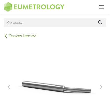
Kihagyás és továbblépés a tartalomhoz
Összes termék