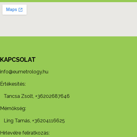
KAPCSOLAT
info@eumetrology.hu
Értékesítés:
Tancsa Zsolt, +36202687646
Mérnökség:
Ling Tamás, +36204116625
Hírlevélre feliratkozás: