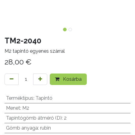
TM2-2040
M2 tapintó egyenes szárral
28,00
€
Kosárba
Terméktípus
:
Tapintó
Menet
:
M2
Tapintógömb átmérő (D)
:
2
Gömb anyaga
:
rubin