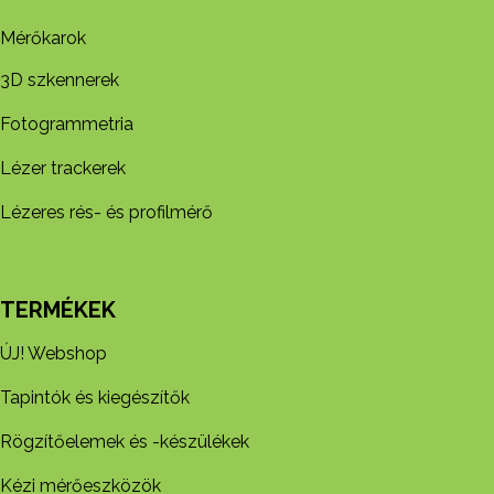
Mérőkarok
3D szkennerek
Fotogrammetria
Lézer trackerek
Lézeres rés- és profilmérő
TERMÉKEK
ÚJ! Webshop
Tapintók és kiegészítők
Rögzítőelemek és -készül​ékek
Kézi mérőeszközök