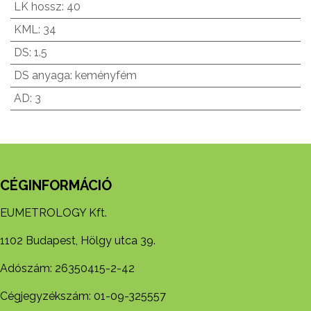
LK hossz
:
40
KML
:
34
DS
:
1.5
DS anyaga
:
keményfém
AD
:
3
CÉGINFORMÁCIÓ
EUMETROLOGY Kft.
1102 Budapest, Hölgy utca 39.
Adószám: 26350415-2-42
Cégjegyzékszám: 01-09-325557