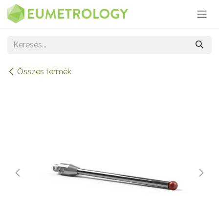
Kihagyás és továbblépés a tartalomhoz
Összes termék