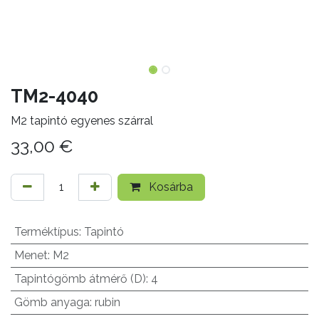
TM2-4040
M2 tapintó egyenes szárral
33,00
€
Kosárba
Terméktípus
:
Tapintó
Menet
:
M2
Tapintógömb átmérő (D)
:
4
Gömb anyaga
:
rubin