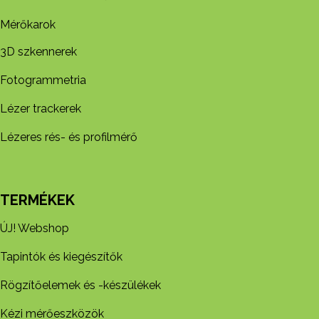
Mérőkarok
3D szkennerek
Fotogrammetria
Lézer trackerek
Lézeres rés- és profilmérő
TERMÉKEK
ÚJ! Webshop
Tapintók és kiegészítők
Rögzítőelemek és -készül​ékek
Kézi mérőeszközök