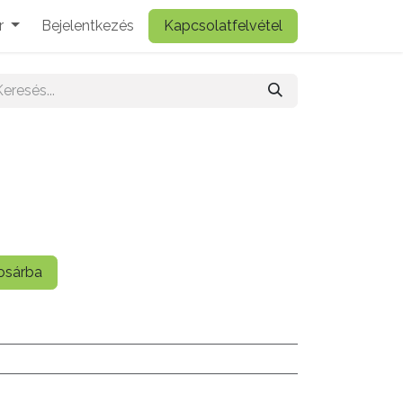
r
Bejelentkezés
Kapcsolatfelvétel
sárba