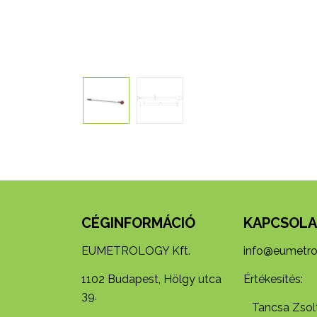
CÉGINFORMÁCIÓ
KAPCSOLA
EUMETROLOGY Kft.
info@eumetro
1102 Budapest, Hölgy utca
Értékesítés:
39.
Tancsa Zsolt