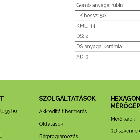
Gömb anyaga
:
rubin
LK hossz
:
50
KML
:
44
DS
:
2
DS anyaga
:
kerámia
AD
:
3
T
SZOLGÁLTATÁSOK
HEXAGO
MÉRŐGÉP
logy.hu
Akkreditált bérmérés
Mérőkarok
Oktatások
3D szkenner
,
Bérprogramozás