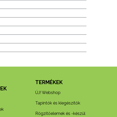
N
TERMÉKEK
EK
ÚJ! Webshop
Tapintók és kiegészítők
ek
Rögzítőelemek és -készül​