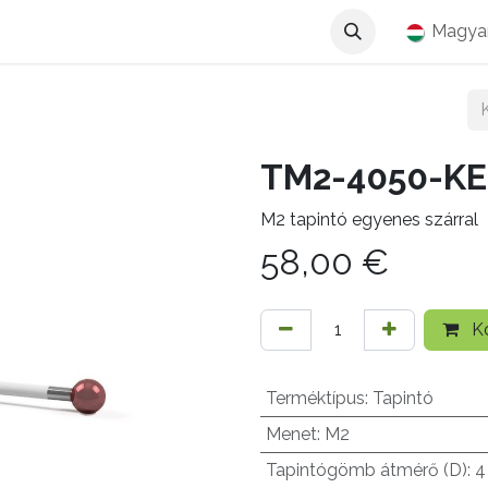
Magya
TM2-4050-KE
M2 tapintó egyenes szárral
58,00
€
Ko
Terméktípus
:
Tapintó
Menet
:
M2
Tapintógömb átmérő (D)
:
4