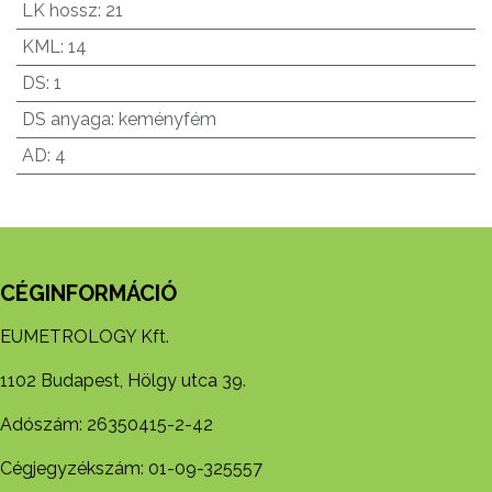
LK hossz
:
21
KML
:
14
DS
:
1
DS anyaga
:
keményfém
AD
:
4
CÉGINFORMÁCIÓ
EUMETROLOGY Kft.
1102 Budapest, Hölgy utca 39.
Adószám: 26350415-2-42
Cégjegyzékszám: 01-09-325557