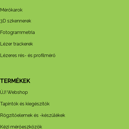
Mérőkarok
3D szkennerek
Fotogrammetria
Lézer trackerek
Lézeres rés- és profilmérő
TERMÉKEK
ÚJ! Webshop
Tapintók és kiegészítők
Rögzítőelemek és -készül​ékek
Kézi mérőeszközök