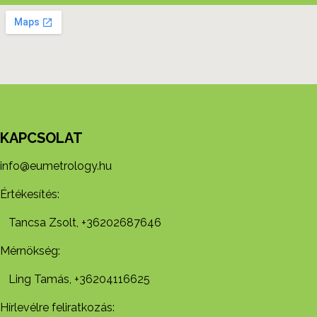
KAPCSOLAT
info@eumetrology.hu
Értékesítés:
Tancsa Zsolt, +36202687646
Mérnökség:
Ling Tamás, +36204116625
Hírlevélre feliratkozás: