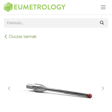
Kihagyás és továbblépés a tartalomhoz
Összes termék