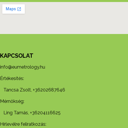
KAPCSOLAT
info@eumetrology.hu
Értékesítés:
Tancsa Zsolt, +36202687646
Mérnökség:
Ling Tamás, +36204116625
Hírlevélre feliratkozás: