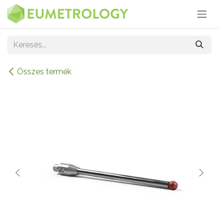
Kihagyás és továbblépés a tartalomhoz
Összes termék