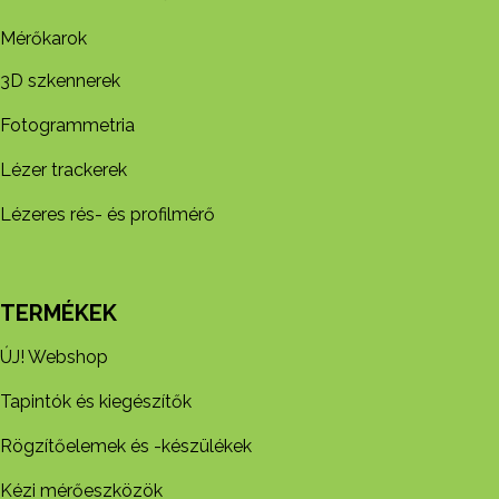
Mérőkarok
3D szkennerek
Fotogrammetria
Lézer trackerek
Lézeres rés- és profilmérő
TERMÉKEK
ÚJ! Webshop
Tapintók és kiegészítők
Rögzítőelemek és -készül​ékek
Kézi mérőeszközök