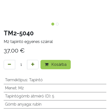
TM2-5040
M2 tapintó egyenes szárral
37,00
€
Kosárba
Terméktípus
:
Tapintó
Menet
:
M2
Tapintógömb átmérő (D)
:
5
Gömb anyaga
:
rubin