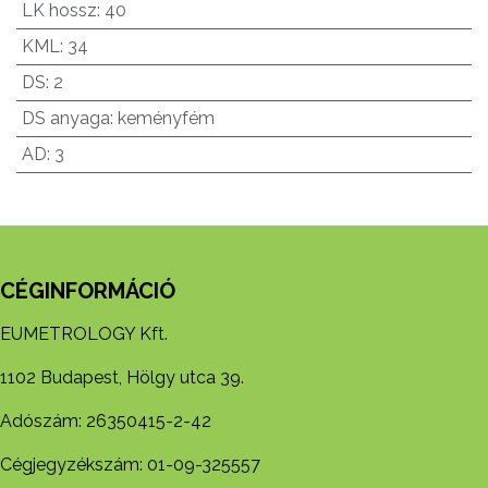
LK hossz
:
40
KML
:
34
DS
:
2
DS anyaga
:
keményfém
AD
:
3
CÉGINFORMÁCIÓ
EUMETROLOGY Kft.
1102 Budapest, Hölgy utca 39.
Adószám: 26350415-2-42
Cégjegyzékszám: 01-09-325557