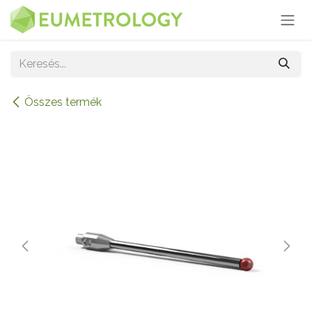
Kihagyás és továbblépés a tartalomhoz
Összes termék