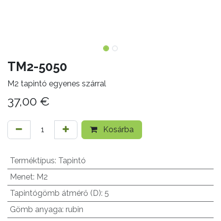
TM2-5050
M2 tapintó egyenes szárral
37,00
€
Kosárba
Terméktípus
:
Tapintó
Menet
:
M2
Tapintógömb átmérő (D)
:
5
Gömb anyaga
:
rubin