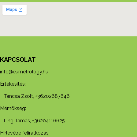
KAPCSOLAT
info@eumetrology.hu
Értékesítés:
Tancsa Zsolt, +36202687646
Mérnökség:
Ling Tamás, +36204116625
Hírlevélre feliratkozás: