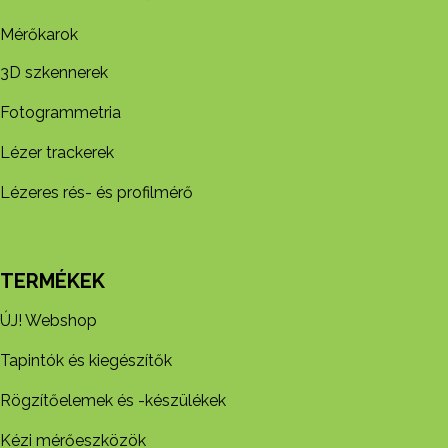
Mérőkarok
3D szkennerek
Fotogrammetria
Lézer trackerek
Lézeres rés- és profilmérő
TERMÉKEK
ÚJ! Webshop
Tapintók és kiegészítők
Rögzítőelemek és -készül​ékek
Kézi mérőeszközök