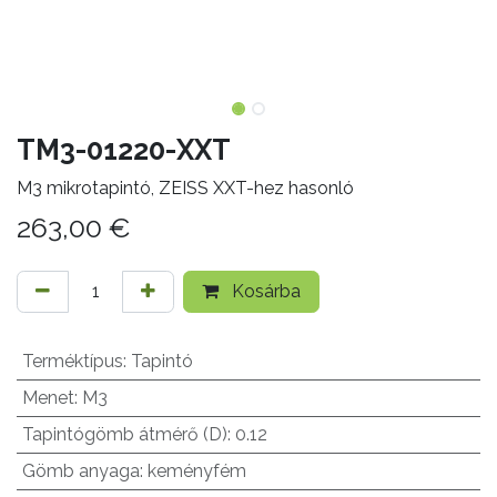
TM3-01220-XXT
M3 mikrotapintó, ZEISS XXT-hez hasonló
263,00
€
Kosárba
Terméktípus
:
Tapintó
Menet
:
M3
Tapintógömb átmérő (D)
:
0.12
Gömb anyaga
:
keményfém