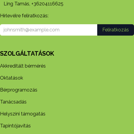
Ling Tamás, +36204116625
Hírlevélre feliratkozás:
Feliratkozás
SZOLGÁLTATÁSOK
Akkreditált bérmérés
Oktatások
Bérprogramozás
Tanácsadás
Helyszíni támogatás
Tapintójavítás