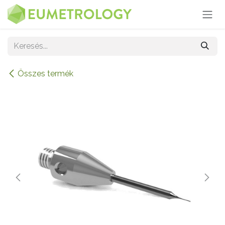
Kihagyás és továbblépés a tartalomhoz
Összes termék