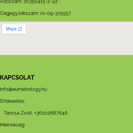
Adószám: 26350415-2-42
Cégjegyzékszám: 01-09-325557
KAPCSOLAT
info@eumetrology.hu
Értékesítés:
Tancsa Zsolt, +36202687646
Mérnökség: