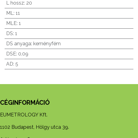
L hossz
:
20
ML
:
11
MLE
:
1
DS
:
1
DS anyaga
:
keményfém
DSE
:
0,09
AD
:
5
CÉGINFORMÁCIÓ
EUMETROLOGY Kft.
1102 Budapest, Hölgy utca 39.