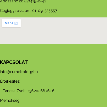
Adószám: 26350415-2-42
Cégjegyzékszám: 01-09-325557
KAPCSOLAT
info@eumetrology.hu
Értékesítés:
Tancsa Zsolt, +36202687646
Mérnökség: