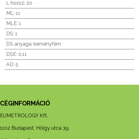
L hossz
:
20
ML
:
11
MLE
:
1
DS
:
1
DS anyaga
:
keményfém
DSE
:
0,11
AD
:
5
CÉGINFORMÁCIÓ
EUMETROLOGY Kft.
1102 Budapest, Hölgy utca 39.