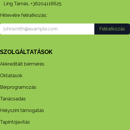
Ling Tamás, +36204116625
Hírlevélre feliratkozás:
Feliratkozás
SZOLGÁLTATÁSOK
Akkreditált bérmérés
Oktatások
Bérprogramozás
Tanácsadás
Helyszíni támogatás
Tapintójavítás