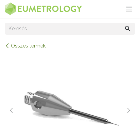
Kihagyás és továbblépés a tartalomhoz
Összes termék