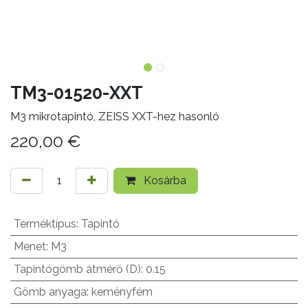
TM3-01520-XXT
M3 mikrotapintó, ZEISS XXT-hez hasonló
220,00
€
Kosárba
Terméktípus
:
Tapintó
Menet
:
M3
Tapintógömb átmérő (D)
:
0.15
Gömb anyaga
:
keményfém