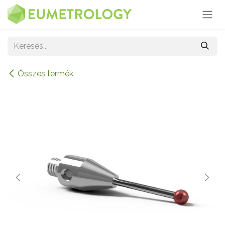
Kihagyás és továbblépés a tartalomhoz
Összes termék