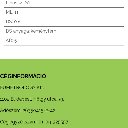
L hossz
:
20
ML
:
11
DS
:
0.8
DS anyaga
:
keményfém
AD
:
5
CÉGINFORMÁCIÓ
EUMETROLOGY Kft.
1102 Budapest, Hölgy utca 39.
Adószám: 26350415-2-42
Cégjegyzékszám: 01-09-325557