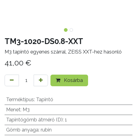
TM3-1020-DS0.8-XXT
M3 tapintó egyenes szárral, ZEISS XXT-hez hasonló
41,00
€
Kosárba
Terméktípus
:
Tapintó
Menet
:
M3
Tapintógömb átmérő (D)
:
1
Gömb anyaga
:
rubin