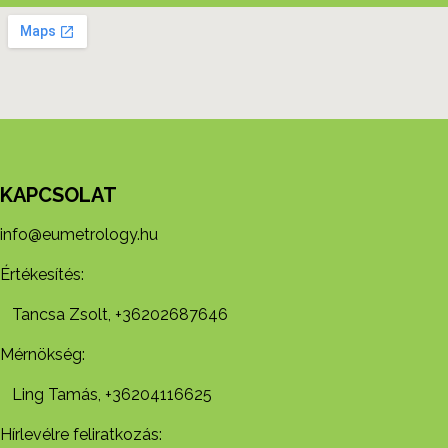
KAPCSOLAT
info@eumetrology.hu
Értékesítés:
Tancsa Zsolt, +36202687646
Mérnökség:
Ling Tamás, +36204116625
Hírlevélre feliratkozás: