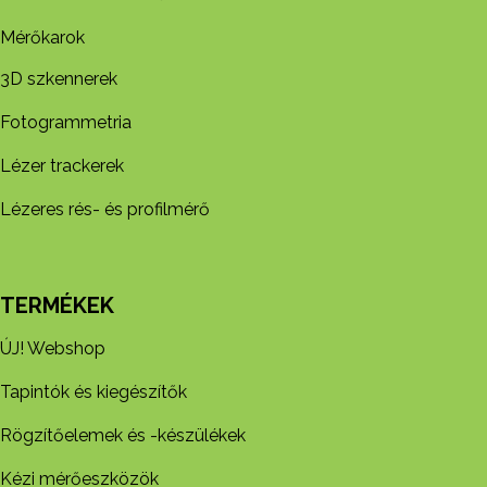
Mérőkarok
3D szkennerek
Fotogrammetria
Lézer trackerek
Lézeres rés- és profilmérő
TERMÉKEK
ÚJ! Webshop
Tapintók és kiegészítők
Rögzítőelemek és -készül​ékek
Kézi mérőeszközök