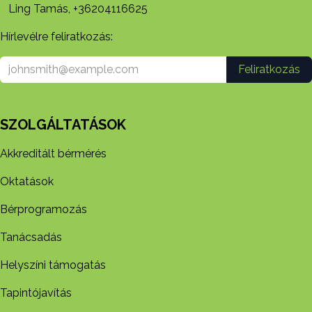
Ling Tamás, +36204116625
Hírlevélre feliratkozás:
Feliratkozás
SZOLGÁLTATÁSOK
Akkreditált bérmérés
Oktatások
Bérprogramozás
Tanácsadás
Helyszíni támogatás
Tapintójavítás