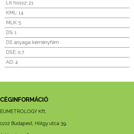
LK hossz
:
21
KML
:
14
MLK
:
5
DS
:
1
DS anyaga
:
keményfém
DSE
:
0,7
AD
:
4
CÉGINFORMÁCIÓ
EUMETROLOGY Kft.
1102 Budapest, Hölgy utca 39.