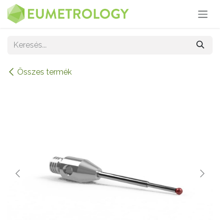
Kihagyás és továbblépés a tartalomhoz
Összes termék