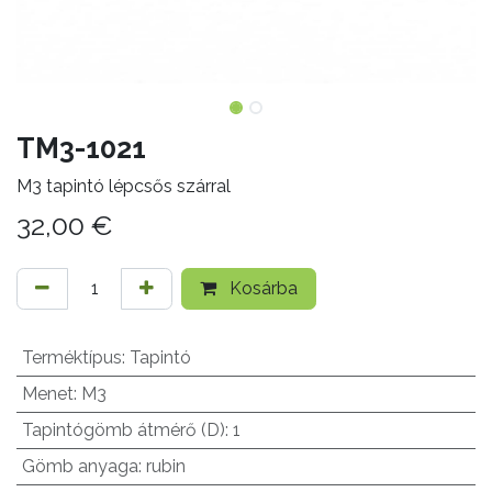
TM3-1021
M3 tapintó lépcsős szárral
32,00
€
Kosárba
Terméktípus
:
Tapintó
Menet
:
M3
Tapintógömb átmérő (D)
:
1
Gömb anyaga
:
rubin