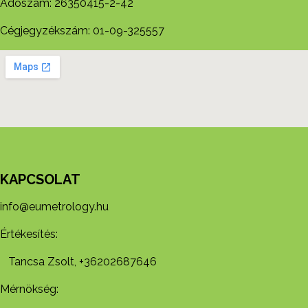
Adószám: 26350415-2-42
Cégjegyzékszám: 01-09-325557
KAPCSOLAT
info@eumetrology.hu
Értékesítés:
Tancsa Zsolt, +36202687646
Mérnökség: